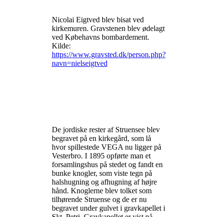
Nicolai Eigtved blev bisat ved
kirkemuren. Gravstenen blev ødelagt
ved Købehavns bombardement.
Kilde:
https://www.gravsted.dk/person.php?
navn=nielseigtved
De jordiske rester af Struensee blev
begravet på en kirkegård, som lå
hvor spillestede VEGA nu ligger på
Vesterbro. I 1895 opførte man et
forsamlingshus på stedet og fandt en
bunke knogler, som viste tegn på
halshugning og afhugning af højre
hånd. Knoglerne blev tolket som
tilhørende Struense og de er nu
begravet under gulvet i gravkapellet i
Skt. Petri. Gravkapellet er vist på