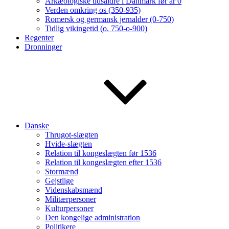
Arkæologiske tidsaldre i Danmark før år 0
Verden omkring os (350-935)
Romersk og germansk jernalder (0-750)
Tidlig vikingetid (o. 750-o-900)
Regenter
Dronninger
Danske
Thrugot-slægten
Hvide-slægten
Relation til kongeslægten før 1536
Relation til kongeslægten efter 1536
Stormænd
Gejstlige
Videnskabsmænd
Militærpersoner
Kulturpersoner
Den kongelige administration
Politikere