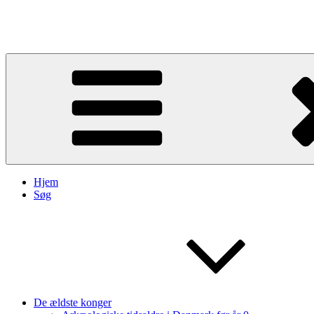
Videre
til
Kongegrave
indhold
Hjem
Søg
De ældste konger