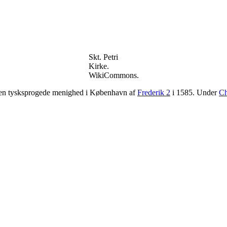
Skt. Petri
Kirke.
WikiCommons.
 den tysksprogede menighed i København af
Frederik 2
i 1585. Under
Ch