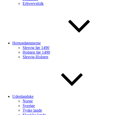
Erhvervsfolk
Hertugdømmerne
Slesvig før 1490
Holsten før 1490
Slesvig-Holsten
Udenlandske
Norge
Sverige
Tyske lande
Slaviske lande