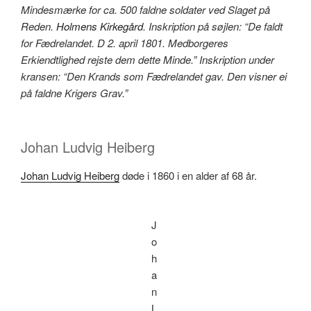
Mindesmærke for ca. 500 faldne soldater ved Slaget på
Reden.
Holmens Kirkegård
. Inskription på søjlen: “De faldt
for Fædrelandet. D 2. april 1801. Medborgeres
Erkiendtlighed rejste dem dette Minde.” Inskription under
kransen: “Den Krands som Fædrelandet gav. Den visner ei
på faldne Krigers Grav.”
Johan Ludvig Heiberg
Johan Ludvig Heiberg
døde i 1860 i en alder af 68 år.
J
o
h
a
n
L