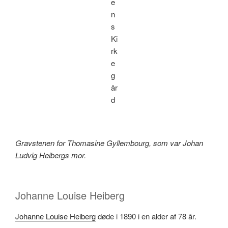
e
n
s
Ki
rk
e
g
år
d
Gravstenen for Thomasine Gyllembourg, som var Johan
Ludvig Heibergs mor.
Johanne Louise Heiberg
Johanne Louise Heiberg
døde i 1890 i en alder af 78 år.