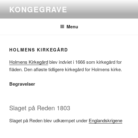
Videre
KONGEGRAVE
til
indhold
Menu
HOLMENS KIRKEGÅRD
Holmens Kirkegård
blev indviet i 1666 som kirkegård for
flåden. Den afløste tidligere kirkegård for Holmens kirke.
Begravelser
Slaget på Reden 1803
Slaget på Reden blev udkæmpet under
Englandskrigene