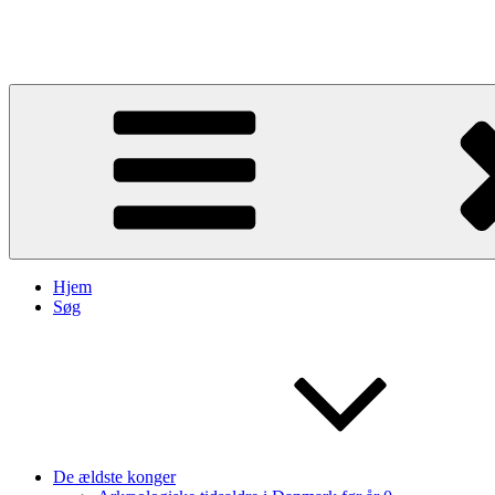
Videre
til
Kongegrave
indhold
Hjem
Søg
De ældste konger