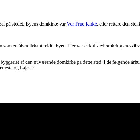
kapel på stedet. Byens domkirke var
Vor Frue Kirke
, eller rettere den st
 som en åben firkant midt i byen. Her var et kultsted omkring en skibs
byggeriet af den nuværende domkirke på dette sted. I de følgende århu
længste og højeste.