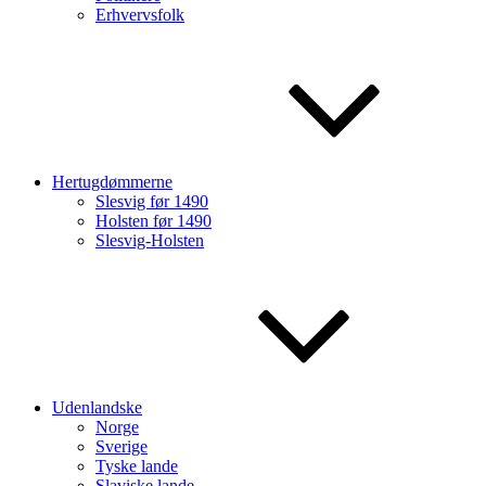
Erhvervsfolk
Hertugdømmerne
Slesvig før 1490
Holsten før 1490
Slesvig-Holsten
Udenlandske
Norge
Sverige
Tyske lande
Slaviske lande