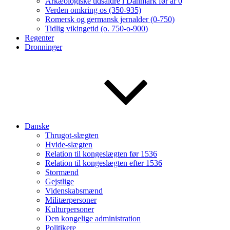
Arkæologiske tidsaldre i Danmark før år 0
Verden omkring os (350-935)
Romersk og germansk jernalder (0-750)
Tidlig vikingetid (o. 750-o-900)
Regenter
Dronninger
Danske
Thrugot-slægten
Hvide-slægten
Relation til kongeslægten før 1536
Relation til kongeslægten efter 1536
Stormænd
Gejstlige
Videnskabsmænd
Militærpersoner
Kulturpersoner
Den kongelige administration
Politikere