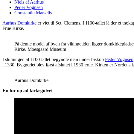
Niels af Aarhus
Peder Vognsen
Constantin Marselis
Aarhus Domkirke
er viet til Sct. Clemens. I 1100-tallet lå der et træ
Frue Kirke.
På denne model af byen fra vikingetiden ligger domkirkepladsen
Kirke. Moesgaard Museum
I slutningen af 1100-tallet begyndte man under biskop
Peder Vognsen
i 1330. Byggeriet blev først afsluttet i 1930’erne. Kirken er Nordens 
Aarhus Domkirke
En tur op ad kirkegulvet