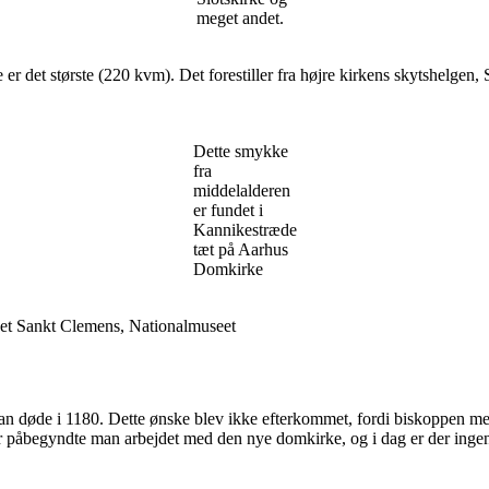
meget andet.
e er det største (220 kvm). Det forestiller fra højre kirkens skytshelg
Dette smykke
fra
middelalderen
er fundet i
Kannikestræde
tæt på Aarhus
Domkirke
ldet Sankt Clemens, Nationalmuseet
a han døde i 1180. Dette ønske blev ikke efterkommet, fordi biskoppen 
efter påbegyndte man arbejdet med den nye domkirke, og i dag er der ingen