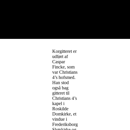
Korgitteret er
udført af
Caspar
Fincke, som
var Christians
4’s hofsmed.
Han stod
også bag
gitteret til
Christians 4’s
kapel i
Roskilde
Domkirke, et
vindue i
Frederiksborg
Slotskirke og