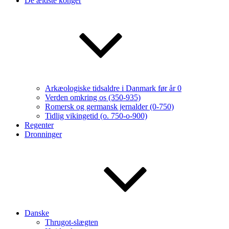
De ældste konger
Arkæologiske tidsaldre i Danmark før år 0
Verden omkring os (350-935)
Romersk og germansk jernalder (0-750)
Tidlig vikingetid (o. 750-o-900)
Regenter
Dronninger
Danske
Thrugot-slægten