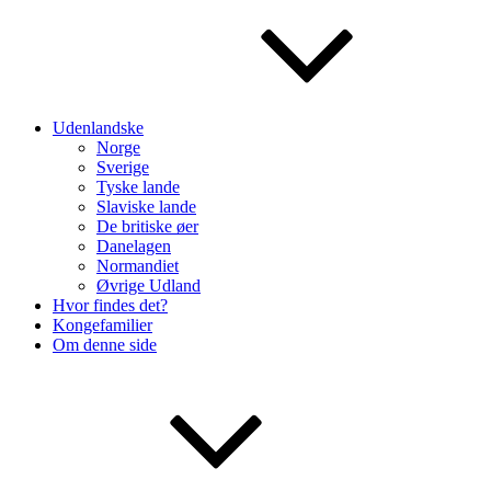
Udenlandske
Norge
Sverige
Tyske lande
Slaviske lande
De britiske øer
Danelagen
Normandiet
Øvrige Udland
Hvor findes det?
Kongefamilier
Om denne side