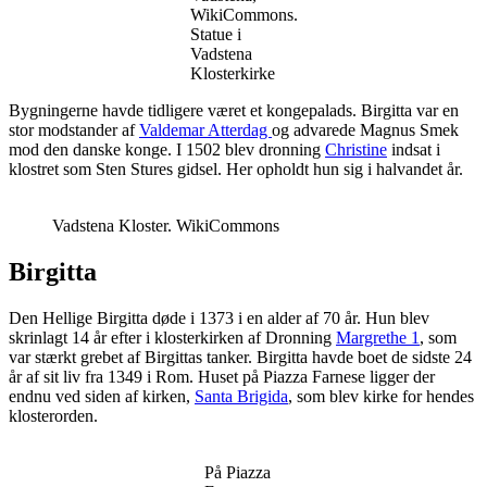
WikiCommons.
Statue i
Vadstena
Klosterkirke
Bygningerne havde tidligere været et kongepalads. Birgitta var en
stor modstander af
Valdemar Atterdag
og advarede Magnus Smek
mod den danske konge. I 1502 blev dronning
Christine
indsat i
klostret som Sten Stures gidsel. Her opholdt hun sig i halvandet år.
Vadstena Kloster. WikiCommons
Birgitta
Den Hellige Birgitta døde i 1373 i en alder af 70 år. Hun blev
skrinlagt 14 år efter i klosterkirken af Dronning
Margrethe 1
, som
var stærkt grebet af Birgittas tanker. Birgitta havde boet de sidste 24
år af sit liv fra 1349 i Rom. Huset på Piazza Farnese ligger der
endnu ved siden af kirken,
Santa Brigida
, som blev kirke for hendes
klosterorden.
På Piazza