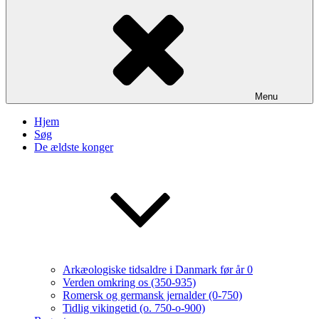
Menu
Hjem
Søg
De ældste konger
Arkæologiske tidsaldre i Danmark før år 0
Verden omkring os (350-935)
Romersk og germansk jernalder (0-750)
Tidlig vikingetid (o. 750-o-900)