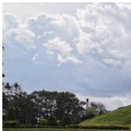
Videre
til
indhold