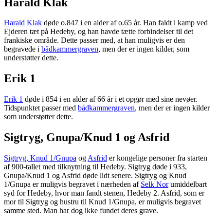
Harald Klak
Harald Klak
døde o.847 i en alder af o.65 år. Han faldt i kamp ved
Ejderen tæt på Hedeby, og han havde tætte forbindelser til det
frankiske område. Dette passer med, at han muligvis er den
begravede i
bådkammergraven
, men der er ingen kilder, som
understøtter dette.
Erik 1
Erik 1
døde i 854 i en alder af 66 år i et opgør med sine nevøer.
Tidspunktet passer med
bådkammergraven
, men der er ingen kilder
som understøtter dette.
Sigtryg, Gnupa/Knud 1 og Asfrid
Sigtryg, Knud 1/Gnupa
og
Asfrid
er kongelige personer fra starten
af 900-tallet med tilknytning til Hedeby. Sigtryg døde i 933,
Gnupa/Knud 1 og Asfrid døde lidt senere. Sigtryg og Knud
1/Gnupa er muligvis begravet i nærheden af
Selk Nor
umiddelbart
syd for Hedeby, hvor man fandt stenen, Hedeby 2. Asfrid, som er
mor til Sigtryg og hustru til Knud 1/Gnupa, er muligvis begravet
samme sted. Man har dog ikke fundet deres grave.