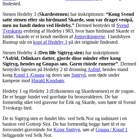
findested.
Stenen Hedeby 3 (
Skardestenen
) har inskriptionen:
“Kong Svend
satte stenen efter sin hirdmand Skarde, som var draget vestpå,
men nu fandt døden ved Hedeby.”
Dermed hentydes til
Svend
Tveskægs
erobring af Hedeby i 983, hvor hans hirdmand Skarde er
faldet. Skarde er et kendt medlem af
Jomsvikinge
rne
. I landsbyen
Bustrup står en
kopi af Hedeby 3
på det originale findested.
Stenen Hedeby 4 (
Den lille Sigtryg-sten
) har inskriptionen:
“Asfrid, Odinkars datter, gjorde disse minder efter kong
Sigtryg, hendes og Gnupas søn. Gorm ristede runerne”
. Dermed
hentydes ligesom på Hedeby 2 til dronning
Asfrid
, hendes mand
kong
Knud 1 /Gnupa
og deres søn
Sigtryd
, som døde under
kampene mod
Harald Knudsøn
.
Hedeby 1 og Hedeby 3 (Eriksstenen og Skardestenen) er de yngste.
De er begge fundet ved gravhøje fra bronzealderen. De har
formentlig stået ved gravene for Erik og Skarde, som hørte til Svend
Tveskægs hird.
De to Sigtryg-sten er fundet hhv. ved Selk Nor og indmuret i en
bastion ved Gottorp Slot. De har formentlig begge hørt til et nu
forsvundet gravminde for
Kong Sigtryg
, søn af
Gnupa / Knud 1
beliggende ved Selk Nor.