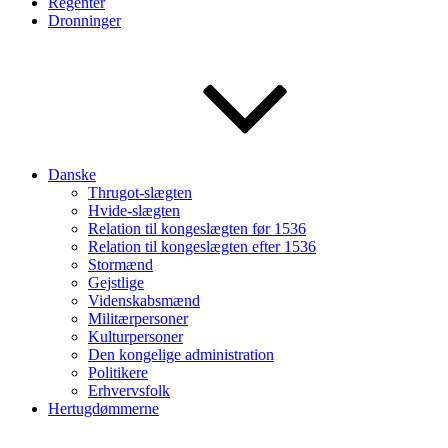
Regenter
Dronninger
Danske
Thrugot-slægten
Hvide-slægten
Relation til kongeslægten før 1536
Relation til kongeslægten efter 1536
Stormænd
Gejstlige
Videnskabsmænd
Militærpersoner
Kulturpersoner
Den kongelige administration
Politikere
Erhvervsfolk
Hertugdømmerne