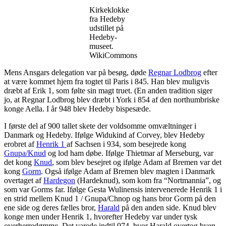
Kirkeklokke
fra Hedeby
udstillet på
Hedeby-
museet.
WikiCommons
Mens Ansgars delegation var på besøg, døde
Regnar Lodbrog
efter
at være kommet hjem fra togtet til Paris i 845. Han blev muligvis
dræbt af Erik 1, som følte sin magt truet. (En anden tradition siger
jo, at Regnar Lodbrog blev dræbt i York i 854 af den northumbriske
konge Aella. I år 948 blev Hedeby bispesæde.
I første del af 900 tallet skete der voldsomme omvæltninger i
Danmark og Hedeby. Ifølge Widukind af Corvey, blev Hedeby
erobret af
Henrik 1
af Sachsen i 934, som besejrede kong
Gnupa/Knud
og lod ham døbe. Ifølge Thietmar af Merseburg, var
det kong
Knud
, som blev besejret og ifølge Adam af Bremen var det
kong
Gorm
. Også ifølge Adam af Bremen blev magten i Danmark
overtaget af
Hardegon
(Hardeknud), som kom fra “Nortmannia”, og
som var Gorms far. Ifølge Gesta Wulinensis intervenerede Henrik 1 i
en strid mellem Knud 1 / Gnupa/Chnop og hans bror Gorm på den
ene side og deres fælles bror,
Harald
på den anden side. Knud blev
konge men under Henrik 1, hvorefter Hedeby var under tysk
overherredømme. Det varede indtil 974, hvor Harald overtog byen