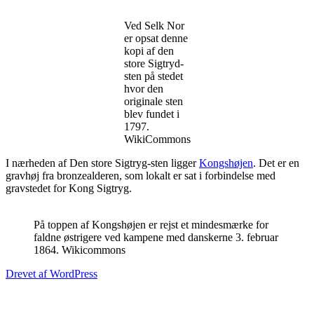
Ved Selk Nor
er opsat denne
kopi af den
store Sigtryd-
sten på stedet
hvor den
originale sten
blev fundet i
1797.
WikiCommons
I
nærheden af Den store Sigtryg-sten ligger
Kongshøjen
. Det er en
gravhøj fra bronzealderen, som lokalt er sat i forbindelse med
gravstedet for Kong Sigtryg.
På toppen af Kongshøjen er rejst et mindesmærke for
faldne østrigere ved kampene med danskerne 3. februar
1864. Wikicommons
Drevet af WordPress