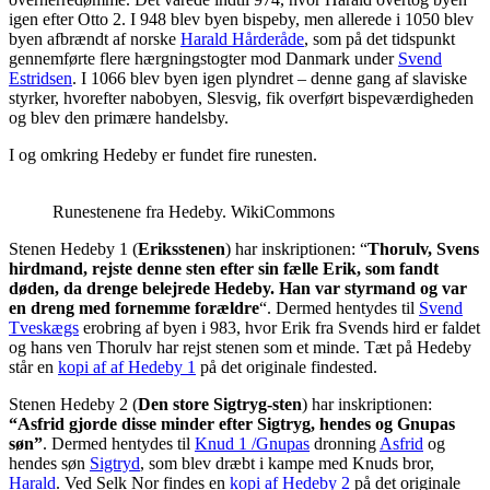
igen efter Otto 2. I 948 blev byen bispeby, men allerede i 1050 blev
byen afbrændt af norske
Harald Hårderåde
, som på det tidspunkt
gennemførte flere hærgningstogter mod Danmark under
Svend
Estridsen
. I 1066 blev byen igen plyndret – denne gang af slaviske
styrker, hvorefter nabobyen, Slesvig, fik overført bispeværdigheden
og blev den primære handelsby.
I
og omkring Hedeby er fundet fire runesten.
Runestenene fra Hedeby. WikiCommons
Stenen Hedeby 1 (
Eriksstenen
) har inskriptionen: “
Thorulv, Svens
hirdmand, rejste denne sten efter sin fælle Erik, som fandt
døden, da drenge belejrede Hedeby. Han var styrmand og var
en dreng med fornemme forældre
“. Dermed hentydes til
Svend
Tveskægs
erobring af byen i 983, hvor Erik fra Svends hird er faldet
og hans ven Thorulv har rejst stenen som et minde. Tæt på Hedeby
står en
kopi af af Hedeby 1
på det originale findested.
Stenen Hedeby 2 (
Den store Sigtryg-sten
) har inskriptionen:
“Asfrid gjorde disse minder efter Sigtryg, hendes og Gnupas
søn”
. Dermed hentydes til
Knud 1 /Gnupas
dronning
Asfrid
og
hendes søn
Sigtryd
, som blev dræbt i kampe med Knuds bror,
Harald
. Ved Selk Nor findes en
kopi af Hedeby 2
på det originale