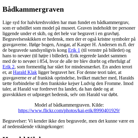
B
ådkammergraven
L
ige syd for halvkredsvolden har man fundet en bådkammergrav,
som er udstillet som model på museet. Graven indeholdt tre personer
liggende under et skib, og det hele var begravet i en gravhøj.
Begravelsesskikken er hedensk, men der er også kristne symboler på
gravgaverne. Ifølge bogen, Ansgar, af Kasper H. Andersen m.fl. der
de begravede sandsynligvis kong
Erik 1
(til venstre på billedet) og
hans to nevøer (til højre i billedet). Erik regerede landet sammen
med de to nevøer i 854, hvor de alle tre blev dræbt og efterfulgt af
Erik 2
, som formentlig har stået for mindesmærket. En anden terori
er, at
Harald Klak
ligger begravet her. For denne teori taler, at
gravgaverne er af frankisk oprindelse, hvilket matcher med, Haralds
tætte forbindelse til den frankiske kejser Ludvig den Fromme. Imod
taler, at Harald var fordrevet fra landet, da han døde og at
gravskikken er udpræget hedensk, selv om Harald var døbt.
Model af bådkammergraven. Kilde:
https://www.flickr.com/photos/kai-erik/8990401929/
Begravelser: Vi kender ikke den begravede, men det kunne være en
af nedenstående vikingekonger: