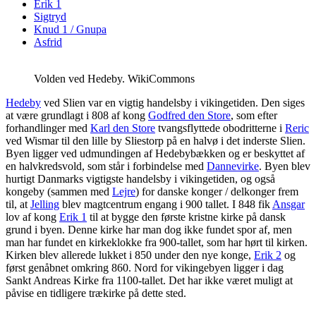
Erik 1
Sigtryd
Knud 1 / Gnupa
Asfrid
Volden ved Hedeby. WikiCommons
Hedeby
ved Slien var en vigtig handelsby i vikingetiden. Den siges
at være grundlagt i 808 af kong
Godfred den Store
, som efter
forhandlinger med
Karl den Store
tvangsflyttede obodritterne i
Reric
ved Wismar til den lille by Sliestorp på en halvø i det inderste Slien.
Byen ligger ved udmundingen af Hedebybækken og er beskyttet af
en halvkredsvold, som står i forbindelse med
Dannevirke
. Byen blev
hurtigt Danmarks vigtigste handelsby i vikingetiden, og også
kongeby (sammen med
Lejre
) for danske konger / delkonger frem
til, at
Jelling
blev magtcentrum engang i 900 tallet. I 848 fik
Ansgar
lov af kong
Erik 1
til at bygge den første kristne kirke på dansk
grund i byen. Denne kirke har man dog ikke fundet spor af, men
man har fundet en
kirkeklokke
fra 900-tallet, som har hørt til kirken.
Kirken blev allerede lukket i 850 under den nye konge,
Erik 2
og
først genåbnet omkring 860. Nord for vikingebyen ligger i dag
Sankt Andreas Kirke fra 1100-tallet. Det har ikke været muligt at
påvise en tidligere trækirke på dette sted.