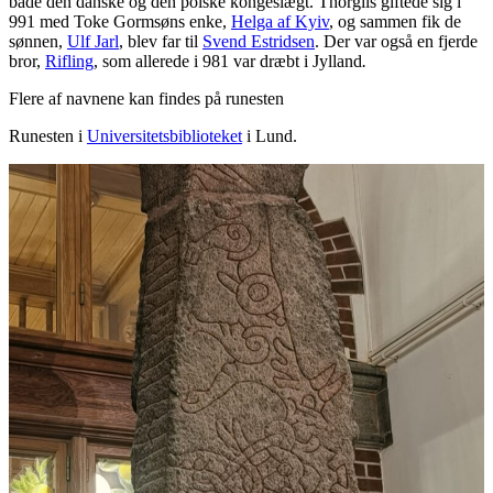
både den danske og den polske kongeslægt. Thorgils giftede sig i
991 med Toke Gormsøns enke,
Helga af Kyiv
, og sammen fik de
sønnen,
Ulf Jarl
, blev far til
Svend Estridsen
. Der var også en fjerde
bror,
Rifling
, som allerede i 981 var dræbt i Jylland
.
Flere af navnene kan findes på runesten
Runesten i
Universitetsbiblioteket
i Lund.