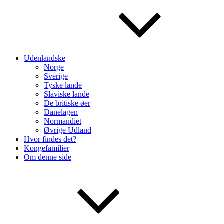
Udenlandske
Norge
Sverige
Tyske lande
Slaviske lande
De britiske øer
Danelagen
Normandiet
Øvrige Udland
Hvor findes det?
Kongefamilier
Om denne side