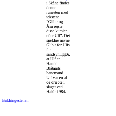
i Skåne findes
denne
runesten med
teksten:
“Glibir og
Åsa rejste
disse kumler
efter Ulf”. Det
sjældne navne
Glibir for Ulfs
far
sandsynliggør,
at Ulf er
Harald
Blåtands
banemand.
Ulf var en af
de dræbte i
slaget ved
Halör i 984.
Baldringestenen