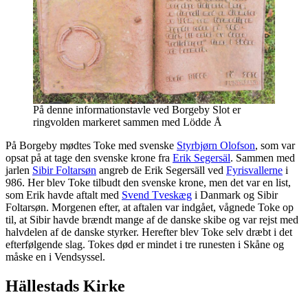
På denne informationstavle ved Borgeby Slot er
ringvolden markeret sammen med Lödde Å
På Borgeby mødtes Toke med svenske
Styrbjørn Olofson
, som var
opsat på at tage den svenske krone fra
Erik Segersäl
. Sammen med
jarlen
Sibir Foltarsøn
angreb de Erik Segersäll ved
Fyrisvallerne
i
986. Her blev Toke tilbudt den svenske krone, men det var en list,
som Erik havde aftalt med
Svend Tveskæg
i Danmark og Sibir
Foltarsøn. Morgenen efter, at aftalen var indgået, vågnede Toke op
til, at Sibir havde brændt mange af de danske skibe og var rejst med
halvdelen af de danske styrker. Herefter blev Toke selv dræbt i det
efterfølgende slag. Tokes død er mindet i tre runesten i Skåne og
måske en i Vendsyssel.
Hällestads Kirke