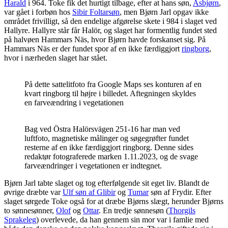
Harald
i 964. Toke fik det hurtigt tilbage, efter at hans søn,
Asbjørn
,
var gået i forbøn hos
Sibir Foltarsøn
, men Bjørn Jarl opgav ikke
området frivilligt, så den endelige afgørelse skete i 984 i slaget ved
Hallyre. Hallyre står får Halör, og slaget har formentlig fundet sted
på halvøen Hammars Näs, hvor Bjørn havde forskanset sig. På
Hammars Näs er der fundet spor af en ikke færdiggjort
ringborg
,
hvor i nærheden slaget har stået.
På dette sattelitfoto fra Google Maps ses konturen af en
kvart ringborg til højre i billedet. Aftegningen skyldes
en farveændring i vegetationen
Bag ved Östra Halörsvägen 251-16 har man ved
luftfoto, magnetiske målinger og søgegrøfter fundet
resterne af en ikke færdiggjort ringborg. Denne sides
redaktør fotograferede marken 1.11.2023, og de svage
farveændringer i vegetationen er indtegnet.
B
jørn Jarl tabte slaget og tog efterfølgende sit eget liv. Blandt de
øvrige dræbte var
Ulf søn af Glibir
og
Tumar
søn af Frydir. Efter
slaget sørgede Toke også for at dræbe Bjørns slægt, herunder Bjørns
to sønnesønner,
Olof
og
Ottar
. En tredje sønnesøn (
Thorgils
Sprakeleg
) overlevede, da han gennem sin mor var i famlie med