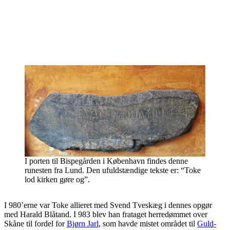
I porten til Bispegården i København findes denne
runesten fra Lund. Den ufuldstændige tekste er: “Toke
lod kirken gøre og”.
I
980’erne var Toke allieret med Svend Tveskæg i dennes opgør
med Harald Blåtand. I 983 blev han frataget herredømmet over
Skåne til fordel for
Bjørn Jarl
, som havde mistet området til
Guld-