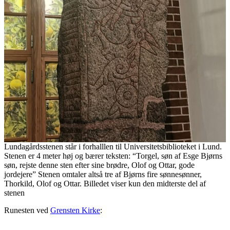
Lundagårdsstenen står i forhalllen til Universitetsbiblioteket i Lund.
Stenen er 4 meter høj og bærer teksten: “Torgel, søn af Esge Bjørns
søn, rejste denne sten efter sine brødre, Olof og Ottar, gode
jordejere” Stenen omtaler altså tre af Bjørns fire sønnesønner,
Thorkild, Olof og Ottar. Billedet viser kun den midterste del af
stenen
Runesten ved
Grensten Kirke
: