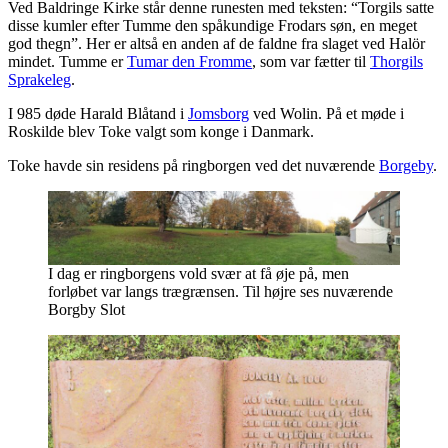
V
ed Baldringe Kirke står denne runesten med teksten: “Torgils satte
disse kumler efter Tumme den spåkundige Frodars søn, en meget
god thegn”. Her er altså en anden af de faldne fra slaget ved Halör
mindet. Tumme er
Tumar den Fromme
, som var fætter til
Thorgils
Sprakeleg
.
I 985 døde Harald Blåtand i
Jomsborg
ved Wolin. På et møde i
Roskilde blev Toke valgt som konge i Danmark.
Toke havde sin residens på ringborgen ved det nuværende
Borgeby
.
I dag er ringborgens vold svær at få øje på, men
forløbet var langs trægrænsen. Til højre ses nuværende
Borgby Slot