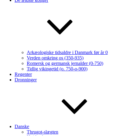
De ældste konger
Arkæologiske tidsaldre i Danmark før år 0
Verden omkring os (350-935)
Romersk og germansk jernalder (0-750)
Tidlig vikingetid (o. 750-o-900)
Regenter
Dronninger
Danske
Thrugot-slægten