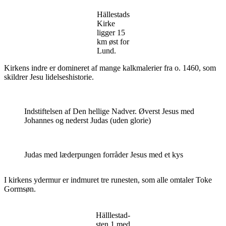
Hällestads
Kirke
ligger 15
km øst for
Lund.
Kirkens indre er domineret af mange kalkmalerier fra o. 1460, som
skildrer Jesu lidelseshistorie.
Indstiftelsen af Den hellige Nadver. Øverst Jesus med
Johannes og nederst Judas (uden glorie)
Judas med læderpungen forråder Jesus med et kys
I kirkens ydermur er indmuret tre runesten, som alle omtaler Toke
Gormsøn.
Hälllestad-
sten 1 med