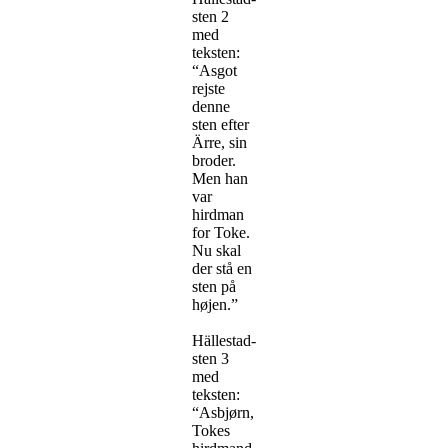
sten 2
med
teksten:
“Asgot
rejste
denne
sten efter
Ärre, sin
broder.
Men han
var
hirdman
for Toke.
Nu skal
der stå en
sten på
højen.”
Hällestad-
sten 3
med
teksten:
“Asbjørn,
Tokes