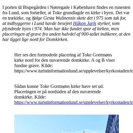
I porten til Bispegården i Nørregade i København findes en runesten
fra Lund, som fortæller, at Toke grundlagde en kirke i byen. Det var
en trækirke, og
ifølge Gesta Wulinensis skete det i 975 som tak for,
at indbyggerne i Lund havde besejret
Håkon Jarls
styrker, som
plyndrede byen i 974. Man har ikke fundet spor af kirken, men
placeringen af grave fra anden halvdel af 900-tallet indikerer, at den
har ligget lige nord for Domkirken.
Her ses den formodede placering af Toke Gormsøns
kirke nord for den nuværende domkirke. A og B viser
fundne grave. Kilde:
https://www.turistinformationlund.se/upplevelser/kyrkostaden/t
Sådan kunne Toke Gormsøns kirke have set ud.
Placeringen er på nordsiden af den nuværende
domkirke. Kilde:
https://www.turistinformationlund.se/upplevelser/kyrkostaden/t