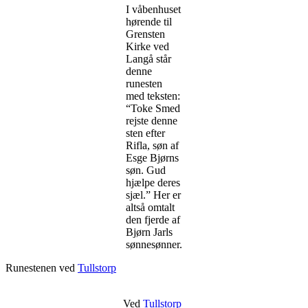
I våbenhuset
hørende til
Grensten
Kirke ved
Langå står
denne
runesten
med teksten:
“Toke Smed
rejste denne
sten efter
Rifla, søn af
Esge Bjørns
søn. Gud
hjælpe deres
sjæl.” Her er
altså omtalt
den fjerde af
Bjørn Jarls
sønnesønner.
Runestenen ved
Tullstorp
Ved
Tullstorp