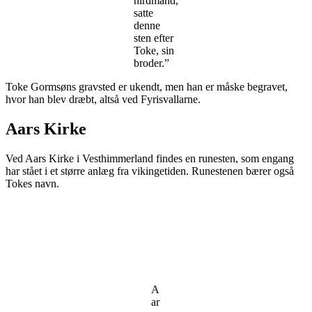
hirdmand,
satte
denne
sten efter
Toke, sin
broder.”
Toke Gormsøns gravsted er ukendt, men han er måske begravet,
hvor han blev dræbt, altså ved Fyrisvallarne.
Aars Kirke
Ved Aars Kirke i Vesthimmerland findes en runesten, som engang
har stået i et større anlæg fra vikingetiden. Runestenen bærer også
Tokes navn.
A
ar