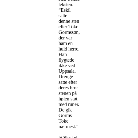
teksten:
“Eskil
satte
denne sten
efter Toke
Gormssøn,
der var
ham en
huld herre.
Han
flygtede
ikke ved
Uppsala.
Drenge
satte efter
deres bror
stenen på
højen støt
med runer.
De gik
Gorms
Toke
nærmest.”
Hällestad-