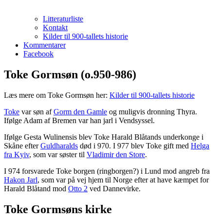
Litteraturliste
Kontakt
Kilder til 900-tallets historie
Kommentarer
Facebook
Toke Gormsøn (o.950-986)
Læs mere om Toke Gormsøn her:
Kilder til 900-tallets historie
Toke
var søn af
Gorm den Gamle
og muligvis dronning Thyra.
Ifølge Adam af Bremen var han jarl i Vendsyssel.
Ifølge Gesta Wulinensis blev Toke Harald Blåtands underkonge i
Skåne efter
Guldharalds
død i 970. I 977 blev Toke gift med
Helga
fra Kyiv
, som var søster til
Vladimir den Store
.
I 974 forsvarede Toke borgen (ringborgen?) i Lund mod angreb fra
Hakon Jarl
, som var på vej hjem til Norge efter at have kæmpet for
Harald Blåtand mod
Otto 2
ved Dannevirke.
Toke Gormsøns kirke