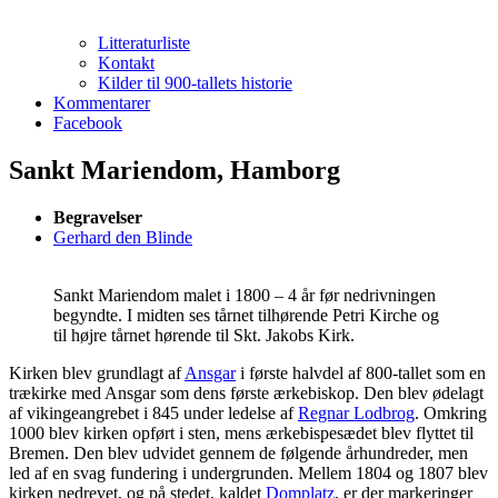
Litteraturliste
Kontakt
Kilder til 900-tallets historie
Kommentarer
Facebook
Sankt Mariendom, Hamborg
Begravelser
Gerhard den Blinde
Sankt Mariendom malet i 1800 – 4 år før nedrivningen
begyndte. I midten ses tårnet tilhørende Petri Kirche og
til højre tårnet hørende til Skt. Jakobs Kirk.
Kirken blev grundlagt af
Ansgar
i første halvdel af 800-tallet som en
trækirke med Ansgar som dens første ærkebiskop. Den blev ødelagt
af vikingeangrebet i 845 under ledelse af
Regnar Lodbrog
. Omkring
1000 blev kirken opført i sten, mens ærkebispesædet blev flyttet til
Bremen. Den blev udvidet gennem de følgende århundreder, men
led af en svag fundering i undergrunden. Mellem 1804 og 1807 blev
kirken nedrevet, og på stedet, kaldet
Domplatz
, er der markeringer