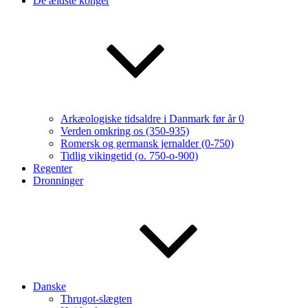
De ældste konger
Arkæologiske tidsaldre i Danmark før år 0
Verden omkring os (350-935)
Romersk og germansk jernalder (0-750)
Tidlig vikingetid (o. 750-o-900)
Regenter
Dronninger
Danske
Thrugot-slægten