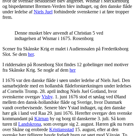
hvor de svenske besiddelser blev angrebet. Wismar i Mecklenburg
og bispedømmet Bremen-Verden blev indtaget, og den danske flåde
under ledelse af
Niels Juel
forhindrede svenskerne i at føre tropper
frem.
Denne musket blev anvendt af Christian 5 ved
indtagelsen af Wismar i 1675. Rosenborg
Scener fra Skånske Krig er malet i Audienssalen på Frederiksborg
Slot. Se dem
her
.
I riddersalen på Rosenborg Slot findes 12 gobelinger med motiver
fra Skånske Krig. Se nogle af dem
her
I 1676 var den danske flåde i søen under ledelse af Niels Juel. Den
samarbejdede med en hollandsk flådeforstærkningen under ledelses
af Cornelis Tromp. 28. april indtog Niels Juel Gotland, hvor
svenskerne overgav
Visby
. 1. juni 1676 stod et søslag ved Øland
mellem den dansk-hollandske flåde og Sverige, hvor Danmark
vandt overbevisende. Senere blev Ystad indtaget, og den danske
hær gik i land ved Raa 29. juni 1676. Herefter overgav den svenske
kommandant på
Kärnan
by og borg til danskerne 3. juli. Så kom
turen til
Landskrona
, som overgav sig 2. august. Hæren gik nu tværs
over Skåne og erobrede
Kristiansstad
15. august, efter at den
svenske hær tidligere havde forladt byen og søgt mod Växsjø. To