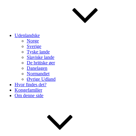
Udenlandske
Norge
Sverige
Tyske lande
Slaviske lande
De britiske øer
Danelagen
Normandiet
Øvrige Udland
Hvor findes det?
Kongefamilier
Om denne side