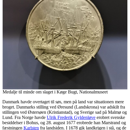
Medalje til minde om slaget i Køge Bugt, Nationalmuseet
Danmark havde overtaget til søs, men på land var situationen mere
broget. Danmarks stilling ved Øresund (Landskrona) var adskilt fra
stillingen ved Østersøen (Kristianstad), og Sverige sad på Malmø og
Lund. Fra Norge havde
Ulrik Frederik Gyldenløve
erobret svenske
besiddelser i Bohus, og 28. august 1677 erobrede han Marstrand og
fæstningen
Karlsten
fra landsiden. I 1678 gik landkrigen i stå, og de