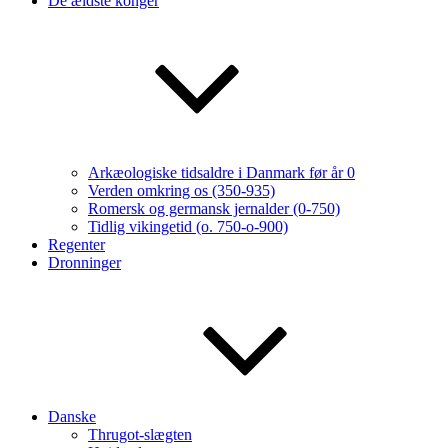
De ældste konger
Arkæologiske tidsaldre i Danmark før år 0
Verden omkring os (350-935)
Romersk og germansk jernalder (0-750)
Tidlig vikingetid (o. 750-o-900)
Regenter
Dronninger
Danske
Thrugot-slægten