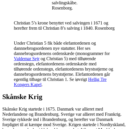
salvlingskåbe.
Rosenborg.
Christian 5’s krone benyttet ved salvingen i 1671 og
herefter frem til Christian 8’s salving i 1840. Rosenborg
Under Christian 5 fik både elefantordenen og
dannnebrogsordenen nye statutter. Her ses
dannebrogsordenens ordenskæde (monogrammer for
Valdemar Sejr
og Christian 5) med tilhørende
ordenstegn, elefantordenens ordenskæde med
tilhørende ordenstegn, elefantordenens brystsstjerne og
dannebrogsordenens bryststjerne. Elefantordenen går
egentlig tilbage til Christian 1. Se iøvrigt
Hellig Tre
Kongers Kapel
.
Skånske Krig
Skånske Krig startede i 1675. Danmark var allieret med
Nederlandene og Brandenburg. Sverige var allieret med Frankrig.
Sverige rykkede ind i Brandenburg, og herefter var Danmark
forpligtet til at kæmpe mod Sverige. Krigen startede i Nordtyskland,