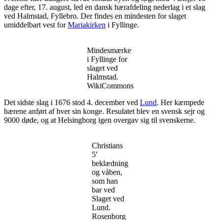
dage efter, 17. august, led en dansk hærafdeling nederlag i et slag
ved Halmstad, Fyllebro. Der findes en mindesten for slaget
umiddelbart vest for
Mariakirken
i Fyllinge.
Mindesmærke
i Fyllinge for
slaget ved
Halmstad.
WikiCommons
Det sidste slag i 1676 stod 4. december ved
Lund
. Her kæmpede
hærene anført af hver sin konge. Resulatet blev en svensk sejr og
9000 døde, og at Helsingborg igen overgav sig til svenskerne.
Christians
5′
beklædning
og våben,
som han
bar ved
Slaget ved
Lund.
Rosenborg