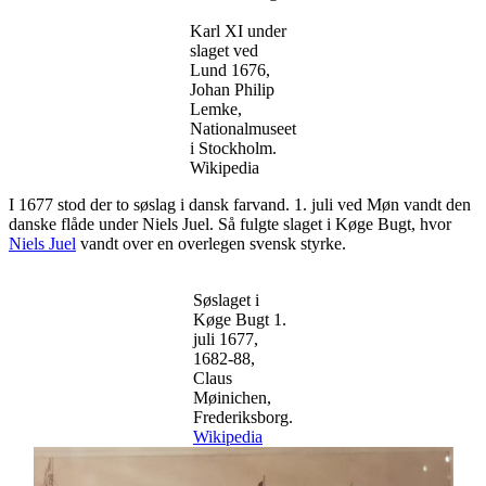
Karl XI under
slaget ved
Lund 1676,
Johan Philip
Lemke,
Nationalmuseet
i Stockholm.
Wikipedia
I 1677 stod der to søslag i dansk farvand. 1. juli ved Møn vandt den
danske flåde under Niels Juel. Så fulgte slaget i Køge Bugt, hvor
Niels Juel
vandt over en overlegen svensk styrke.
Søslaget i
Køge Bugt 1.
juli 1677,
1682-88,
Claus
Møinichen,
Frederiksborg.
Wikipedia