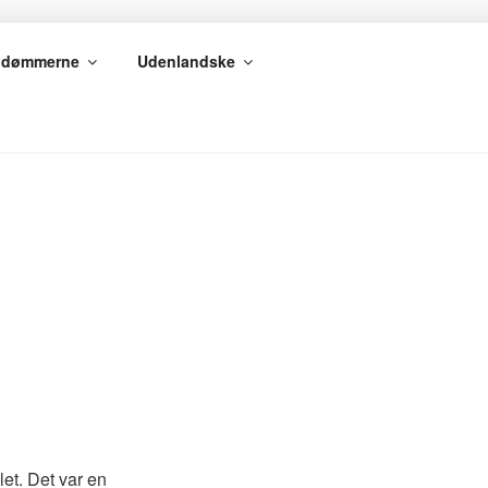
gdømmerne
Udenlandske
et. Det var en