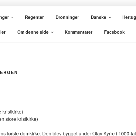
VE
nger
Regenter
Dronninger
Danske
Hertu
ier
Om denne side
Kommentarer
Facebook
BERGEN
e kristkirke)
n store kristkirke)
s første domkirke. Den blev bygget under Olav Kyrre i 1000-tall