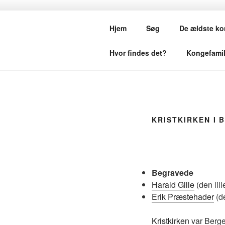
Videre
til
KONGEGRA
Hjem
Søg
De ældste ko
indhold
Hvor findes det?
Kongefamil
KRISTKIRKEN I 
Begravede
Harald Gille
(den lill
Erik Præstehader
(de
Kristkirken
var Bergen