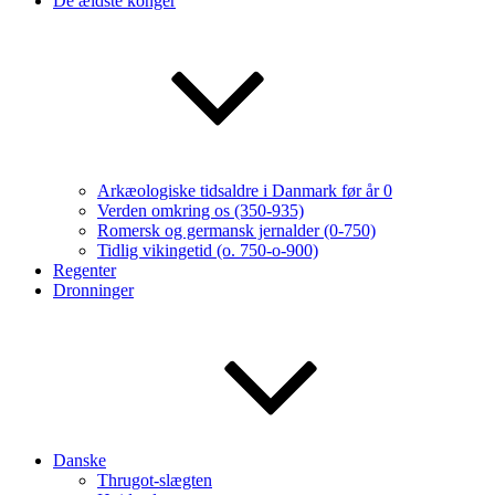
De ældste konger
Arkæologiske tidsaldre i Danmark før år 0
Verden omkring os (350-935)
Romersk og germansk jernalder (0-750)
Tidlig vikingetid (o. 750-o-900)
Regenter
Dronninger
Danske
Thrugot-slægten