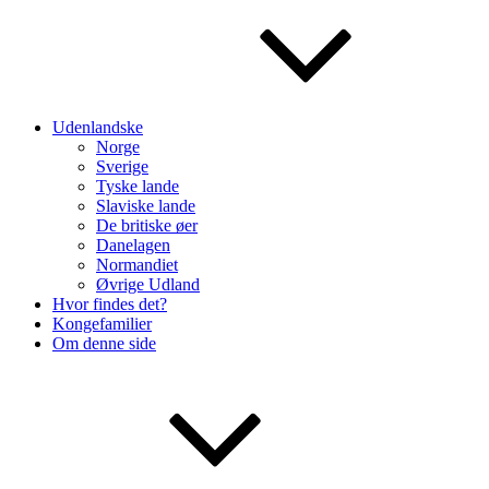
Udenlandske
Norge
Sverige
Tyske lande
Slaviske lande
De britiske øer
Danelagen
Normandiet
Øvrige Udland
Hvor findes det?
Kongefamilier
Om denne side