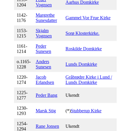
Aarhus Domkirke
1204
Vognsen
1142-
Margrethe
Gammel Vor Frue Kirke
1176
Sunesdatter
1153-
S
kjalm
Sorø Klosterkirke.
1215
Vognsen
1161-
P
eder
Roskilde Domkirke
1214
Sunesen
o.1165-
A
nders
Lunds Domkirke
1228
Sunesen
1220-
J
acob
Gråbrødre Kirke i Lund /
1274
Erlandsen
Lunds Domkirke
1225-
P
eder Bang
Ukendt
1277
1230-
Marsk S
tig
(*)
Stubberup Kirke
1293
1254-
Rane Jonsen
Ukendt
1294