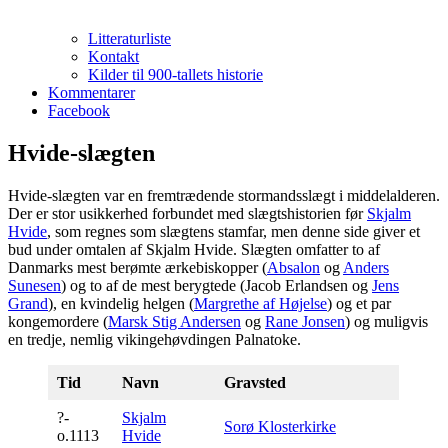
Litteraturliste
Kontakt
Kilder til 900-tallets historie
Kommentarer
Facebook
Hvide-slægten
Hvide-slægten var en fremtrædende stormandsslægt i middelalderen.
Der er stor usikkerhed forbundet med slægtshistorien før
Skjalm
Hvide
, som regnes som slægtens stamfar, men denne side giver et
bud under omtalen af Skjalm Hvide. Slægten omfatter to af
Danmarks mest berømte ærkebiskopper (
Absalon
og
Anders
Sunesen
) og to af de mest berygtede (Jacob Erlandsen og
Jens
Grand
), en kvindelig helgen (
Margrethe af Højelse
) og et par
kongemordere (
Marsk Stig Andersen
og
Rane Jonsen
) og muligvis
en tredje, nemlig vikingehøvdingen Palnatoke.
Tid
Navn
Gravsted
?-
Skjalm
Sorø Klosterkirke
o.1113
Hvide