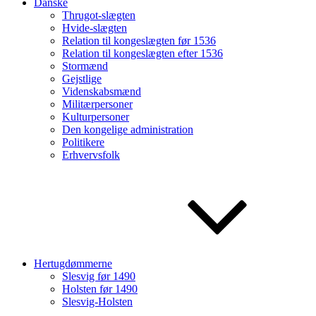
Danske
Thrugot-slægten
Hvide-slægten
Relation til kongeslægten før 1536
Relation til kongeslægten efter 1536
Stormænd
Gejstlige
Videnskabsmænd
Militærpersoner
Kulturpersoner
Den kongelige administration
Politikere
Erhvervsfolk
Hertugdømmerne
Slesvig før 1490
Holsten før 1490
Slesvig-Holsten