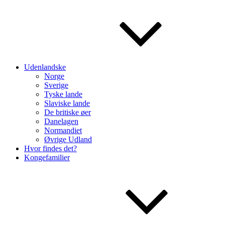
Udenlandske
Norge
Sverige
Tyske lande
Slaviske lande
De britiske øer
Danelagen
Normandiet
Øvrige Udland
Hvor findes det?
Kongefamilier