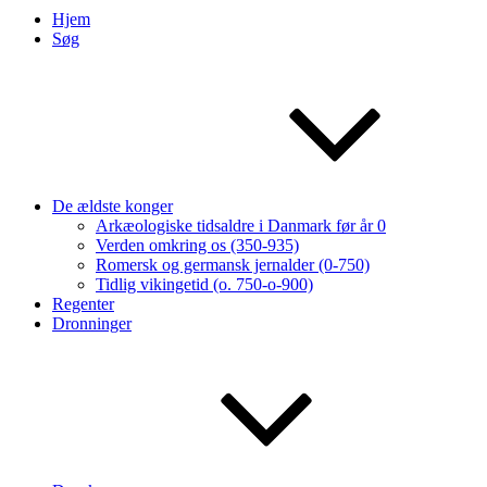
Hjem
Søg
De ældste konger
Arkæologiske tidsaldre i Danmark før år 0
Verden omkring os (350-935)
Romersk og germansk jernalder (0-750)
Tidlig vikingetid (o. 750-o-900)
Regenter
Dronninger