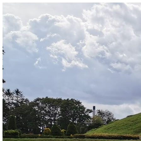
Videre
til
indhold