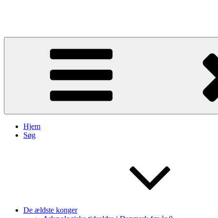
Videre
til
Kongegrave
indhold
Hjem
Søg
De ældste konger