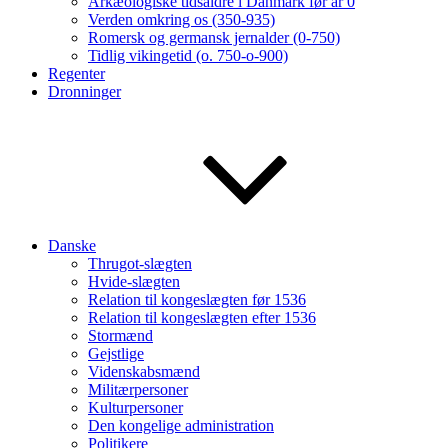
Arkæologiske tidsaldre i Danmark før år 0
Verden omkring os (350-935)
Romersk og germansk jernalder (0-750)
Tidlig vikingetid (o. 750-o-900)
Regenter
Dronninger
Danske
Thrugot-slægten
Hvide-slægten
Relation til kongeslægten før 1536
Relation til kongeslægten efter 1536
Stormænd
Gejstlige
Videnskabsmænd
Militærpersoner
Kulturpersoner
Den kongelige administration
Politikere