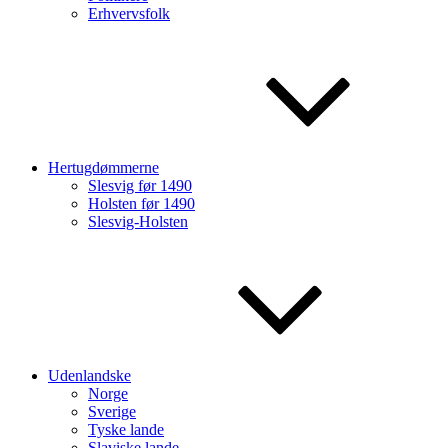
Erhvervsfolk
Hertugdømmerne
Slesvig før 1490
Holsten før 1490
Slesvig-Holsten
Udenlandske
Norge
Sverige
Tyske lande
Slaviske lande