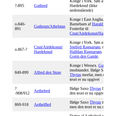
Konge i York. Søn af
?-895
Guthred
Hardeknud (ikke
nedenstående)
Konge i East Anglia.
o.840-
Barnebarn af
Harald Klak
.
Guthrum/Athelstan
891
Fosterfar til
Cnut/Airdekonut/Hardeknu
Konge i York. Søn af
Cnut/Airdekonut/
Sigfred Ragnarsøn
, nevø af
o.867-?
Hardeknud
Halfdan Ragnarsøn
. Far til
Gorm den Gamle
.
Konge i Wessex.
Guthrums
modstander. Ifølge Saxo
849-899
A
lfred den Store
Thyras
morfar, men den
teori er nu opgivet
?
Ifølge Saxo
Thyras
far, men
Aethelred
-908/912
den teori er nu opgivet.
Ifølge Saxo
Thyras
mor,
869-918
Aethelfled
men den teori er nu opgivet
Datter af Aethelred og