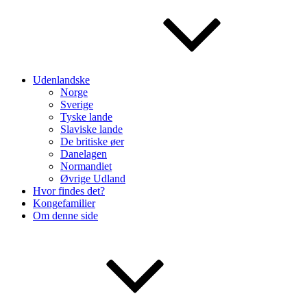
Udenlandske
Norge
Sverige
Tyske lande
Slaviske lande
De britiske øer
Danelagen
Normandiet
Øvrige Udland
Hvor findes det?
Kongefamilier
Om denne side