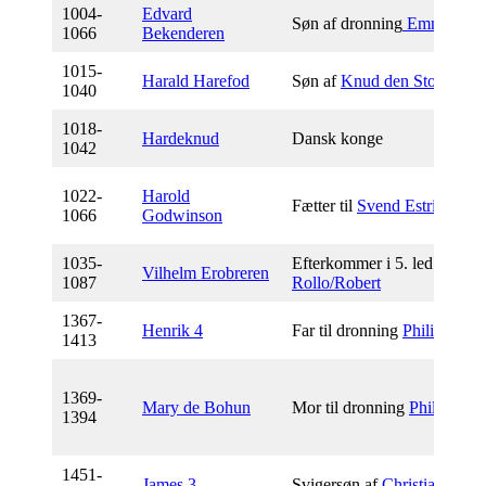
1004-
Edvard
Søn af dronning
Emma
1066
Bekenderen
1015-
Harald Harefod
Søn af
Knud den Store
1040
1018-
Hardeknud
Dansk konge
1042
1022-
Harold
Fætter til
Svend Estridsen
1066
Godwinson
1035-
Efterkommer i 5. led af
Vilhelm Erobreren
1087
Rollo/Robert
1367-
H
enrik 4
Far til dronning
Philippa
1413
1369-
M
ary de Bohun
Mor til dronning
Philippa
1394
1451-
James 3
Svigersøn af
Christian 1