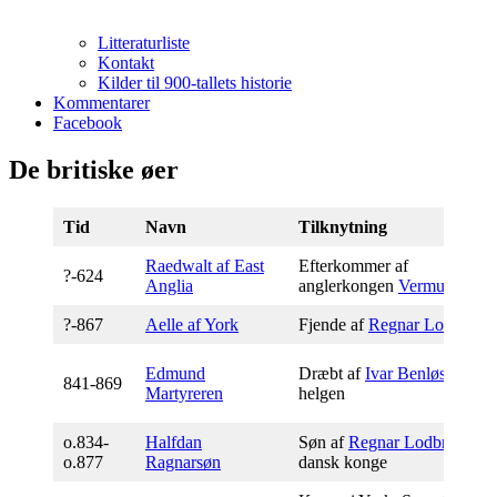
Litteraturliste
Kontakt
Kilder til 900-tallets historie
Kommentarer
Facebook
De britiske øer
Tid
Navn
Tilknytning
Raedwalt af East
Efterkommer af
?-624
Anglia
anglerkongen
Vermund
.
?-867
A
elle af York
Fjende af
Regnar Lodbrog
Edmund
Dræbt af
Ivar Benløs
. Siden
841-869
Martyreren
helgen
o.834-
Halfdan
Søn af
Regnar Lodbrog
,
o.877
Ragnarsøn
dansk konge