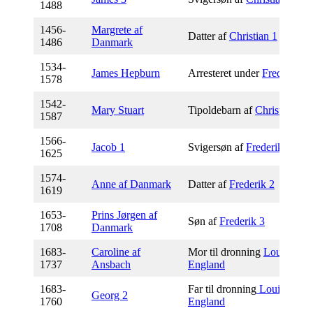
1488
1456-
Margrete af
Datter af
Christian 1
1486
Danmark
1534-
James Hepburn
Arresteret under
Frederik 2
1578
1542-
Mary Stuart
Tipoldebarn af
Christian 1
1587
1566-
J
acob 1
Svigersøn af
Frederik 2
1625
1574-
Anne af Danmark
Datter af
Frederik 2
1619
1653-
Prins Jørgen af
Søn af
Frederik 3
1708
Danmark
1683-
Caroline af
Mor til dronning
Louise af
1737
Ansbach
England
1683-
Far til dronning
Louise af
Georg 2
1760
England