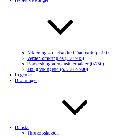
De ældste konger
Arkæologiske tidsaldre i Danmark før år 0
Verden omkring os (350-935)
Romersk og germansk jernalder (0-750)
Tidlig vikingetid (o. 750-o-900)
Regenter
Dronninger
Danske
Thrugot-slægten