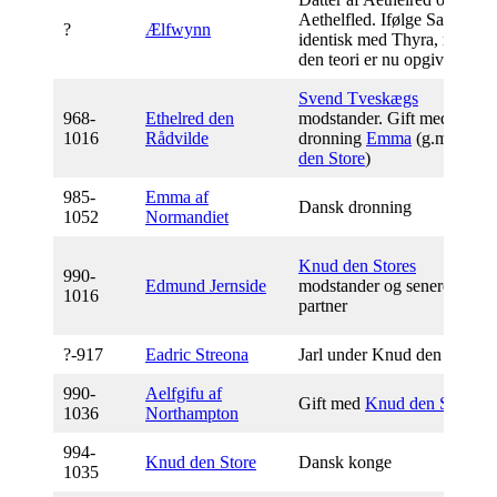
Aethelfled. Ifølge Saxo
?
Ælfwynn
identisk med Thyra, men
den teori er nu opgivet.
Svend Tveskægs
968-
E
thelred den
modstander. Gift med
1016
Rådvilde
dronning
Emma
(g.m.
Knud
den Store
)
985-
Emma af
Dansk dronning
1052
Normandiet
Knud den Stores
990-
E
dmund Jernside
modstander og senere
1016
partner
?-917
Eadric Streona
Jarl under Knud den Store
990-
Aelfgifu af
Gift med
Knud den Store
1036
Northampton
994-
Knud den Store
Dansk konge
1035