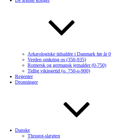
De ældste konger
Arkæologiske tidsaldre i Danmark før år 0
Verden omkring os (350-935)
Romersk og germansk jernalder (0-750)
Tidlig vikingetid (o. 750-o-900)
Regenter
Dronninger
Danske
Thrugot-slægten