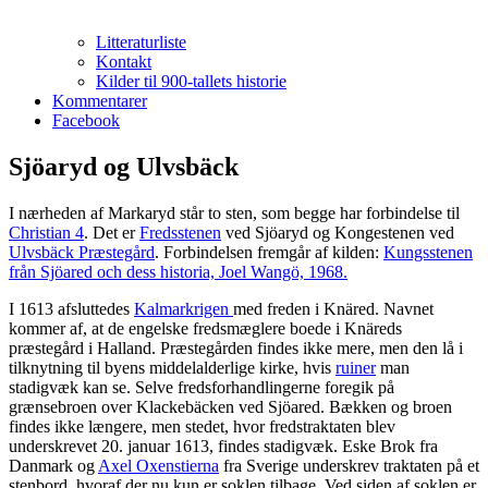
Litteraturliste
Kontakt
Kilder til 900-tallets historie
Kommentarer
Facebook
Sjöaryd og Ulvsbäck
I nærheden af Markaryd står to sten, som begge har forbindelse til
Christian 4
. Det er
Fredsstenen
ved Sjöaryd og Kongestenen ved
Ulvsbäck Præstegård
. Forbindelsen fremgår af kilden:
Kungsstenen
från Sjöared och dess historia, Joel Wangö, 1968.
I 1613 afsluttedes
Kalmarkrigen
med freden i Knäred. Navnet
kommer af, at de engelske fredsmæglere boede i Knäreds
præstegård i Halland. Præstegården findes ikke mere, men den lå i
tilknytning til byens middelalderlige kirke, hvis
ruiner
man
stadigvæk kan se. Selve fredsforhandlingerne foregik på
grænsebroen over Klackebäcken ved Sjöared. Bækken og broen
findes ikke længere, men stedet, hvor fredstraktaten blev
underskrevet 20. januar 1613, findes stadigvæk. Eske Brok fra
Danmark og
Axel Oxenstierna
fra Sverige underskrev traktaten på et
stenbord, hvoraf der nu kun er soklen tilbage. Ved siden af soklen er