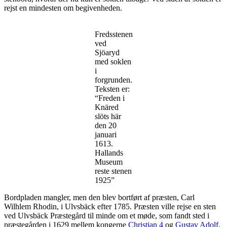
rejst en mindesten om begivenheden.
Fredsstenen
ved
Sjöaryd
med soklen
i
forgrunden.
Teksten er:
“Freden i
Knäred
slöts här
den 20
januari
1613.
Hallands
Museum
reste stenen
1925”
Bordpladen mangler, men den blev bortført af præsten, Carl
Wilhlem Rhodin, i Ulvsbäck efter 1785. Præsten ville rejse en sten
ved Ulvsbäck Præstegård til minde om et møde, som fandt sted i
præstegården i 1629 mellem kongerne
Christian 4
og
Gustav Adolf
.