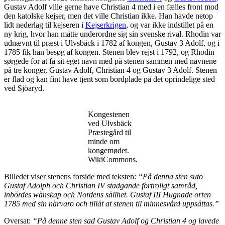
Gustav Adolf ville gerne have Christian 4 med i en fælles front mod
den katolske kejser, men det ville Christian ikke. Han havde netop
lidt nederlag til kejseren i
Kejserkrigen
, og var ikke indstillet på en
ny krig, hvor han måtte underordne sig sin svenske rival. Rhodin var
udnævnt til præst i Ulvsbäck i 1782 af kongen, Gustav 3 Adolf, og i
1785 fik han besøg af kongen. Stenen blev rejst i 1792, og Rhodin
sørgede for at få sit eget navn med på stenen sammen med navnene
på tre konger, Gustav Adolf, Christian 4 og Gustav 3 Adolf. Stenen
er flad og kan fint have tjent som bordplade på det oprindelige sted
ved Sjöaryd.
Kongestenen
ved Ulvsbäck
Præstegård til
minde om
kongemødet.
WikiCommons.
Billedet viser stenens forside med teksten:
“På denna sten suto
Gustaf Adolph och Christian IV stadgande förtroligt samråd,
inbördes wänskap och Nordens sällhet. Gustaf III Hugnade orten
1785 med sin närvaro och tillät at stenen til minnesvård uppsättas.”
Oversat:
“På denne sten sad Gustav Adolf og Christian 4 og lavede