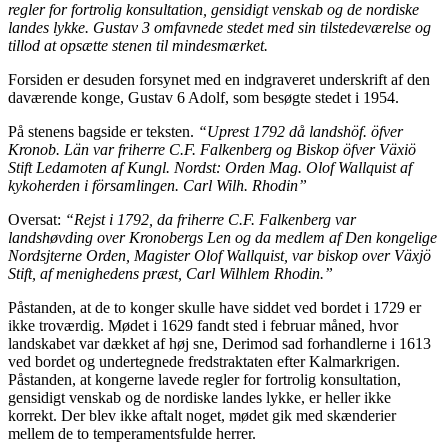
regler for fortrolig konsultation, gensidigt venskab og de nordiske
landes lykke. Gustav 3 omfavnede stedet med sin tilstedeværelse og
tillod at opsætte stenen til mindesmærket.
Forsiden er desuden forsynet med en indgraveret underskrift af den
daværende konge, Gustav 6 Adolf, som besøgte stedet i 1954.
På stenens bagside er teksten.
“Uprest 1792 då landshöf. öfver
Kronob. Län var friherre C.F. Falkenberg og Biskop öfver Växiö
Stift Ledamoten af Kungl. Nordst: Orden Mag. Olof Wallquist af
kykoherden i församlingen. Carl Wilh. Rhodin”
Oversat:
“Rejst i 1792, da friherre C.F. Falkenberg var
landshøvding over Kronobergs Len og da medlem af Den kongelige
Nordsjterne Orden, Magister Olof Wallquist, var biskop over Växjö
Stift, af menighedens præst, Carl Wilhlem Rhodin.”
Påstanden, at de to konger skulle have siddet ved bordet i 1729 er
ikke troværdig. Mødet i 1629 fandt sted i februar måned, hvor
landskabet var dækket af høj sne, Derimod sad forhandlerne i 1613
ved bordet og undertegnede fredstraktaten efter Kalmarkrigen.
Påstanden, at kongerne lavede regler for fortrolig konsultation,
gensidigt venskab og de nordiske landes lykke, er heller ikke
korrekt. Der blev ikke aftalt noget, mødet gik med skænderier
mellem de to temperamentsfulde herrer.