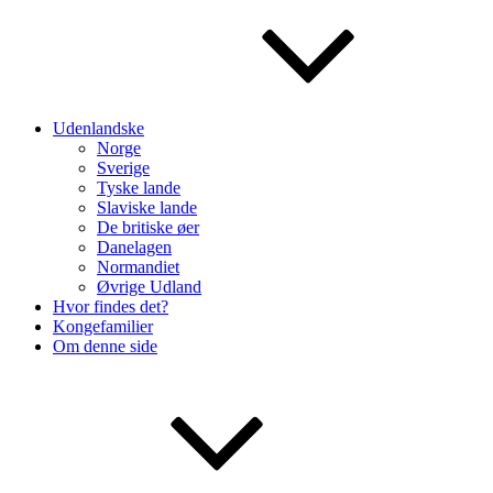
Udenlandske
Norge
Sverige
Tyske lande
Slaviske lande
De britiske øer
Danelagen
Normandiet
Øvrige Udland
Hvor findes det?
Kongefamilier
Om denne side