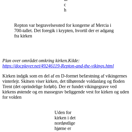
c
h
Repton var begravelsessted for kongerne af Mercia i
700-tallet. Det foregik i krypten, hvortil der er adgang
fra kirken
Plan over området omkring kirken.Kilde:
https://docplayer.net/49246119-Repton-and-the-vikings.html
Kirken indgik som en del af en D-formet befæstning af vikingernes
vinterlejr. Skitsen viser kirken, det tilhørende voldanlæg og floden
Trent (det oprindelige forløb). Der er fundet vikingegrave ved
kirkens østende og en massegrav beliggende vest for kirken og uden
for volden
Uden for
kirken i det
nordøstlige
hjørne er