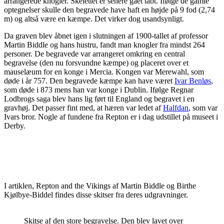
arrangerede knogler. Skelettet er senere gået tabt. Ifølge de gamle
optegnelser skulle den begravede have haft en højde på 9 fod (2,74
m) og altså være en kæmpe. Det virker dog usandsynligt.
Da graven blev åbnet igen i slutningen af 1900-tallet af professor
Martin Biddle og hans hustru, fandt man knogler fra mindst 264
personer. De begravede var arrangeret omkring en central
begravelse (den nu forsvundne kæmpe) og placeret over et
mauselæum for en konge i Mercia. Kongen var Merewahl, som
døde i år 757. Den begravede kæmpe kan have været
Ivar Benløs
,
som døde i 873 mens han var konge i Dublin. Ifølge Regnar
Lodbrogs saga blev hans lig ført til England og begravet i en
gravhøj. Det passer fint med, at hæren var ledet af
Halfdan
, som var
Ivars bror. Nogle af fundene fra Repton er i dag udstillet på museet i
Derby.
I artiklen, Repton and the Vikings af Martin Biddle og Birthe
Kjølbye-Biddel findes disse skitser fra deres udgravninger.
Skitse af den store begravelse. Den blev lavet over