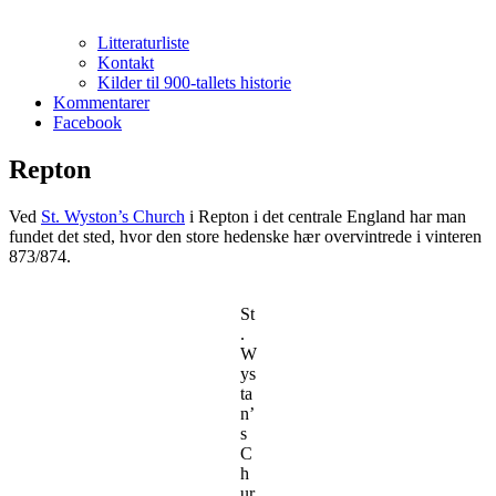
Litteraturliste
Kontakt
Kilder til 900-tallets historie
Kommentarer
Facebook
Repton
Ved
St. Wyston’s Church
i Repton i det centrale England har man
fundet det sted, hvor den store hedenske hær overvintrede i vinteren
873/874.
St
.
W
ys
ta
n’
s
C
h
ur