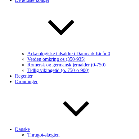
De ældste konger
Arkæologiske tidsaldre i Danmark før år 0
Verden omkring os (350-935)
Romersk og germansk jernalder (0-750)
Tidlig vikingetid (o. 750-o-900)
Regenter
Dronninger
Danske
Thrugot-slægten