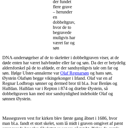
der fundet
flere grave
– herunder
en
dobbeltgrav,
hvor de to
begravede
muligvis har
været far og
søn
DNA-undersøgelser af de to skeletter i dobbeltgraven viser, at de
døde enten har været halvbrødre eller far og søn. Da der er betydelig
aldersforskel på de to afdøde, er der sandsynligvis tale om far og
søn. Ifølge Ulster-annalerne var
Olaf Regnarsøn
og hans søn,
Øystein Olafsøn begge vikingekonger i Irland. Olaf var en af
Regnar Lodbrogs sønner og dermed bror til bl.a. Ivar Benløs og
Halfdan. Halfdan var i Repton i 874 og dræbte Øystein, så
dobbeltgraven kan med stor sandsynlighed indeholde Olaf og
sønnen Øystein.
Massegraven vest for kirken blev første gang åbnet i 1686, hvor
man bl.a. fandt et stort skelet, som lå midt i graven omgivet af pænt