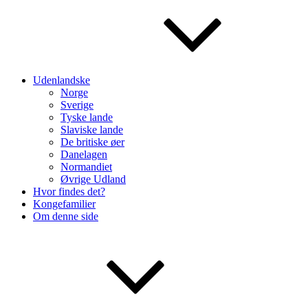
Udenlandske
Norge
Sverige
Tyske lande
Slaviske lande
De britiske øer
Danelagen
Normandiet
Øvrige Udland
Hvor findes det?
Kongefamilier
Om denne side