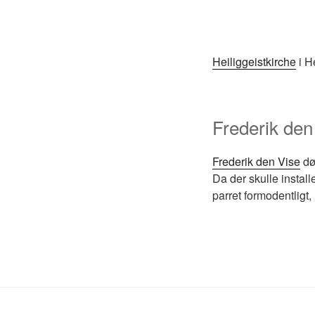
Heiliggeistkirche
i H
Frederik de
Frederik den Vise
dø
Da der skulle install
parret formodentligt,