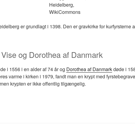
Heidelberg,
WikiCommons
eidelberg er grundlagt i 1398. Den er gravkirke for kurfyrsterne a
n Vise og Dorothea af Danmark
de i 1556 i en alder af 74 år og
Dorothea af D
a
nmark
døde i 1580
eres varme i kirken i 1979, fandt man en krypt med fyrstebegrave
 men krypten er ikke offentlig tilgængelig.