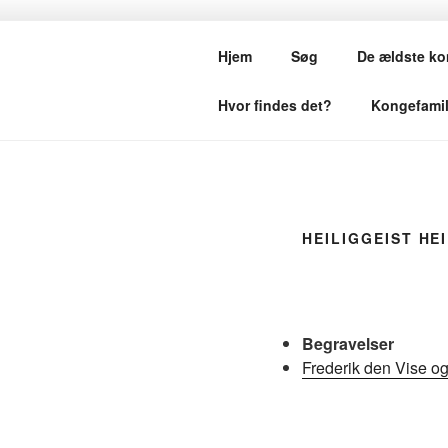
Videre
til
KONGEGRA
Hjem
Søg
De ældste ko
indhold
Hvor findes det?
Kongefamil
HEILIGGEIST HE
Begravelser
Frederik den Vise o