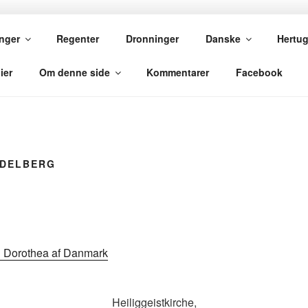
VE
nger
Regenter
Dronninger
Danske
Hertu
ier
Om denne side
Kommentarer
Facebook
IDELBERG
g Dorothea af Danmark
Heiliggeistkirche,