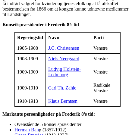
få indført valgret for kvinder og tjenestefolk og at få afskaffet
bestemmelsen fra 1866 om at kongen kunne udnævne medlemmer
til Landstinget.
Konseilspræsidenter i Frederik 8’s tid
Regeringstid
Navn
Parti
1905-1908
J.C. Christensen
Venstre
1908-1909
Niels Neergaard
Venstre
Ludvig Holstein-
1909-1909
Venstre
Ledreborg
Radikale
1909-1910
Carl Th. Zahle
Venstre
1910-1913
Klaus Berntsen
Venstre
Markante personligheder på Frederik 8’s tid:
Ovenstående 5 konseilspræsidenter
Herman Ban
g (1857-1912)