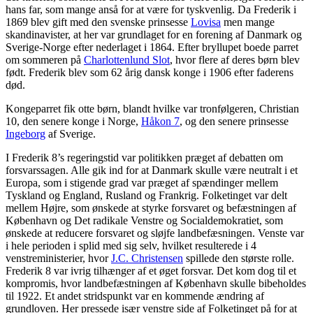
hans far, som mange anså for at være for tyskvenlig. Da Frederik i
1869 blev gift med den svenske prinsesse
Lovisa
men mange
skandinavister, at her var grundlaget for en forening af Danmark og
Sverige-Norge efter nederlaget i 1864. Efter bryllupet boede parret
om sommeren på
Charlottenlund Slot
, hvor flere af deres børn blev
født. Frederik blev som 62 årig dansk konge i 1906 efter faderens
død.
Kongeparret fik otte børn, blandt hvilke var tronfølgeren, Christian
10, den senere konge i Norge,
Håkon 7
, og den senere prinsesse
Ingeborg
af Sverige.
I Frederik 8’s regeringstid var politikken præget af debatten om
forsvarssagen. Alle gik ind for at Danmark skulle være neutralt i et
Europa, som i stigende grad var præget af spændinger mellem
Tyskland og England, Rusland og Frankrig. Folketinget var delt
mellem Højre, som ønskede at styrke forsvaret og befæstningen af
København og Det radikale Venstre og Socialdemokratiet, som
ønskede at reducere forsvaret og sløjfe landbefæsningen. Venste var
i hele perioden i splid med sig selv, hvilket resulterede i 4
venstreministerier, hvor
J.C. Christensen
spillede den største rolle.
Frederik 8 var ivrig tilhænger af et øget forsvar. Det kom dog til et
kompromis, hvor landbefæstningen af København skulle bibeholdes
til 1922. Et andet stridspunkt var en kommende ændring af
grundloven. Her pressede især venstre side af Folketinget på for at