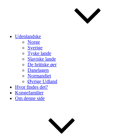
Udenlandske
Norge
Sverige
Tyske lande
Slaviske lande
De britiske øer
Danelagen
Normandiet
Øvrige Udland
Hvor findes det?
Kongefamilier
Om denne side