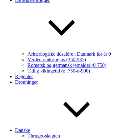
De ældste konger
Arkæologiske tidsaldre i Danmark før år 0
Verden omkring os (350-935)
Romersk og germansk jernalder (0-750)
Tidlig vikingetid (o. 750-o-900)
Regenter
Dronninger
Danske
Thrugot-slægten