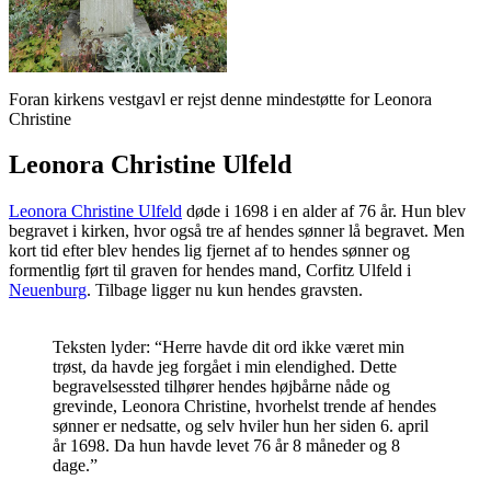
Foran kirkens vestgavl er rejst denne mindestøtte for Leonora
Christine
Leonora Christine Ulfeld
Leonora Christine Ulfeld
døde i 1698 i en alder af 76 år. Hun blev
begravet i kirken, hvor også tre af hendes sønner lå begravet. Men
kort tid efter blev hendes lig fjernet af to hendes sønner og
formentlig ført til graven for hendes mand, Corfitz Ulfeld i
Neuenburg
. Tilbage ligger nu kun hendes gravsten.
Teksten lyder: “Herre havde dit ord ikke været min
trøst, da havde jeg forgået i min elendighed. Dette
begravelsessted tilhører hendes højbårne nåde og
grevinde, Leonora Christine, hvorhelst trende af hendes
sønner er nedsatte, og selv hviler hun her siden 6. april
år 1698. Da hun havde levet 76 år 8 måneder og 8
dage.”