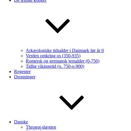
De ældste konger
Arkæologiske tidsaldre i Danmark før år 0
Verden omkring os (350-935)
Romersk og germansk jernalder (0-750)
Tidlig vikingetid (o. 750-o-900)
Regenter
Dronninger
Danske
Thrugot-slægten