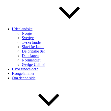
Udenlandske
Norge
Sverige
Tyske lande
Slaviske lande
De britiske øer
Danelagen
Normandiet
Øvrige Udland
Hvor findes det?
Kongefamilier
Om denne side