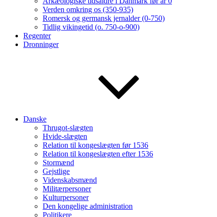
Arkæologiske tidsaldre i Danmark før år 0
Verden omkring os (350-935)
Romersk og germansk jernalder (0-750)
Tidlig vikingetid (o. 750-o-900)
Regenter
Dronninger
Danske
Thrugot-slægten
Hvide-slægten
Relation til kongeslægten før 1536
Relation til kongeslægten efter 1536
Stormænd
Gejstlige
Videnskabsmænd
Militærpersoner
Kulturpersoner
Den kongelige administration
Politikere