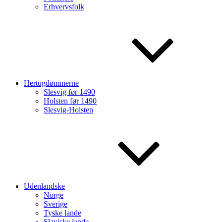
Erhvervsfolk
Hertugdømmerne
Slesvig før 1490
Holsten før 1490
Slesvig-Holsten
Udenlandske
Norge
Sverige
Tyske lande
Slaviske lande