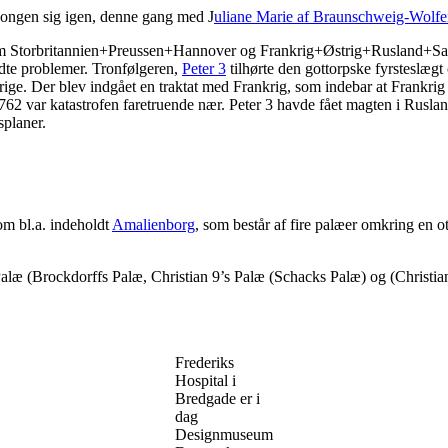
kongen sig igen, denne gang med J
uliane Marie af Braunschweig-Wolfe
 Storbritannien+Preussen+Hannover og Frankrig+Østrig+Rusland+Sachs
ldte problemer. Tronfølgeren,
Peter 3
tilhørte den gottorpske fyrsteslæg
ige. Der blev indgået en traktat med Frankrig, som indebar at Frankrig
 1762 var katastrofen faretruende nær. Peter 3 havde fået magten i Rus
splaner.
om bl.a. indeholdt
Amalienborg
, som består af fire palæer omkring en o
 Palæ (Brockdorffs Palæ, Christian 9’s Palæ (Schacks Palæ) og (Christi
Frederiks
Hospital i
Bredgade er i
dag
Designmuseum