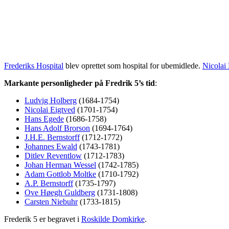
Frederiks Hospital
blev oprettet som hospital for ubemidlede.
Nicolai
Markante personligheder på Fredrik 5’s tid
:
Ludvig Holberg
(1684-1754)
Nicolai Eigtved
(1701-1754)
Hans Egede
(1686-1758)
Hans Adolf Brorson
(1694-1764)
J.H.E. Bernstorff
(1712-1772)
Johannes Ewald
(1743-1781)
Ditlev Reventlow
(1712-1783)
Johan Herman Wessel
(1742-1785)
Adam Gottlob Moltke
(1710-1792)
A.P. Bernstorff
(1735-1797)
Ove Høegh Guldberg
(1731-1808)
Carsten Niebuhr
(1733-1815)
Frederik 5 er begravet i
Roskilde Domkirke
.