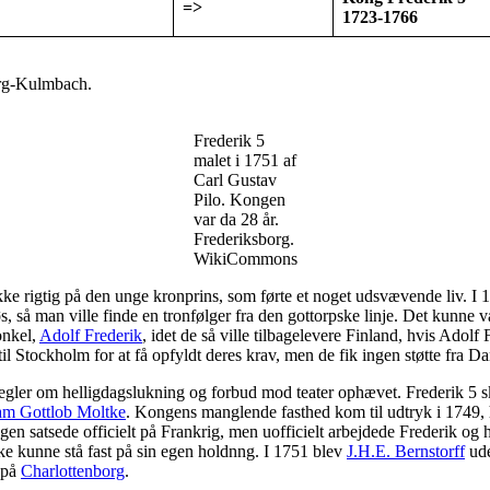
=>
1723-1766
rg-Kulmbach.
Frederik 5
malet i 1751 af
Carl Gustav
Pilo. Kongen
var da 28 år.
Frederiksborg.
WikiCommons
kke rigtig på den unge kronprins, som førte et noget udsvævende liv. I
øs, så man ville finde en tronfølger fra den gottorpske linje. Det kunne 
onkel,
Adolf Frederik
, idet de så ville tilbagelevere Finland, hvis Adolf
l Stockholm for at få opfyldt deres krav, men de fik ingen støtte fra D
egler om helligdagslukning og forbud mod teater ophævet. Frederik 5 sk
m Gottlob Moltke
. Kongens manglende fasthed kom til udtryk i 1749, 
ngen satsede officielt på Frankrig, men uofficielt arbejdede Frederik o
kke kunne stå fast på sin egen holdnng. I 1751 blev
J.H.E. Bernstorff
ude
 på
Charlottenborg
.