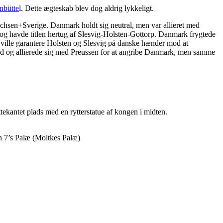
nbütte
l. Dette ægteskab blev dog aldrig lykkeligt.
en+Sverige. Danmark holdt sig neutral, men var allieret med
t og havde titlen hertug af Slesvig-Holsten-Gottorp. Danmark frygtede
 ville garantere Holsten og Slesvig på danske hænder mod at
land og allierede sig med Preussen for at angribe Danmark, men samme
ttekantet plads med en rytterstatue af kongen i midten.
an 7’s Palæ (Moltkes Palæ)