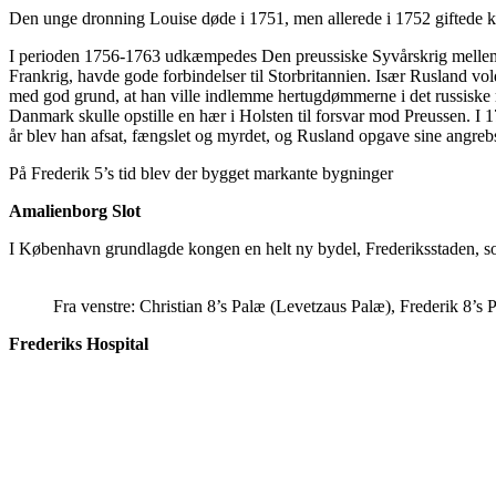
Den unge dronning Louise døde i 1751, men allerede i 1752 giftede 
I perioden 1756-1763 udkæmpedes Den preussiske Syvårskrig mellem
Frankrig, havde gode forbindelser til Storbritannien. Især Rusland vo
med god grund, at han ville indlemme hertugdømmerne i det russiske r
Danmark skulle opstille en hær i Holsten til forsvar mod Preussen. I
år blev han afsat, fængslet og myrdet, og Rusland opgave sine angreb
P
å Frederik 5’s tid blev der bygget markante bygninger
Amalienborg Slot
I København grundlagde kongen en helt ny bydel, Frederiksstaden, s
Fra venstre: Christian 8’s Palæ (Levetzaus Palæ), Frederik 8’s
Frederiks Hospital