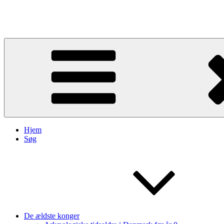
Videre
til
Kongegrave
indhold
Hjem
Søg
De ældste konger