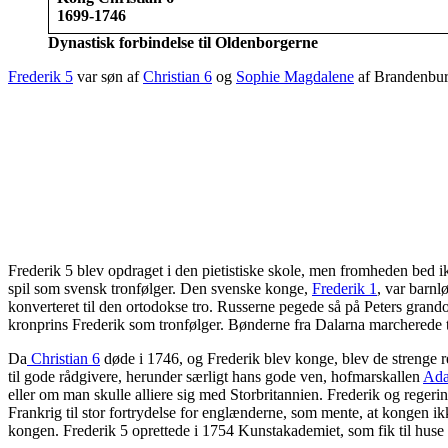
1699-1746
Dynastisk forbindelse til Oldenborgerne
Frederik 5
var søn af
Christian 6
og
Sophie Magdalene
af Brandenbu
Frederik 5 blev opdraget i den pietistiske skole, men fromheden bed i
spil som svensk tronfølger. Den svenske konge,
Frederik 1
, var barnl
konverteret til den ortodokse tro. Russerne pegede så på Peters grand
kronprins Frederik som tronfølger. Bønderne fra Dalarna marcherede ti
Da
Christian 6
døde i 1746, og Frederik blev konge, blev de strenge r
til gode rådgivere, herunder særligt hans gode ven, hofmarskallen
Ada
eller om man skulle alliere sig med Storbritannien. Frederik og regeri
Frankrig til stor fortrydelse for englænderne, som mente, at kongen i
kongen. Frederik 5 oprettede i 1754 Kunstakademiet, som fik til huse