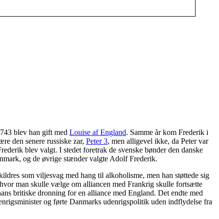
 1743 blev han gift med
Louise af England
. Samme år kom Frederik i
være den senere russiske zar,
Peter 3
, men alligevel ikke, da Peter var
 Frederik blev valgt. I stedet foretrak de svenske bønder den danske
anmark, og de øvrige stænder valgte Adolf Frederik.
ildres som viljesvag med hang til alkoholisme, men han støttede sig
hvor man skulle vælge om alliancen med Frankrig skulle fortsætte
g hans britiske dronning for en alliance med England. Det endte med
nrigsminister og førte Danmarks udenrigspolitik uden indflydelse fra