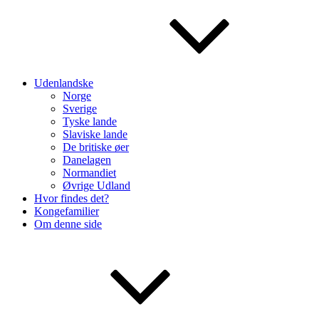
Udenlandske
Norge
Sverige
Tyske lande
Slaviske lande
De britiske øer
Danelagen
Normandiet
Øvrige Udland
Hvor findes det?
Kongefamilier
Om denne side