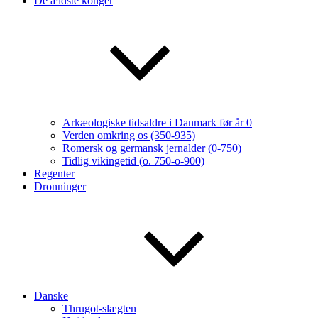
De ældste konger
Arkæologiske tidsaldre i Danmark før år 0
Verden omkring os (350-935)
Romersk og germansk jernalder (0-750)
Tidlig vikingetid (o. 750-o-900)
Regenter
Dronninger
Danske
Thrugot-slægten