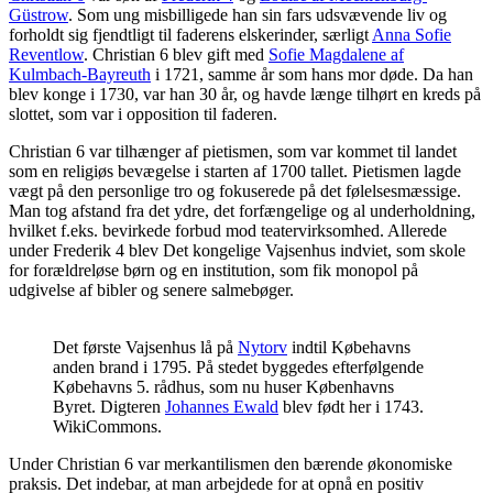
Güstrow
. Som ung misbilligede han sin fars udsvævende liv og
forholdt sig fjendtligt til faderens elskerinder, særligt
Anna Sofie
Reventlow
. Christian 6 blev gift med
Sofie Magdalene af
Kulmbach-Bayreuth
i 1721, samme år som hans mor døde. Da han
blev konge i 1730, var han 30 år, og havde længe tilhørt en kreds på
slottet, som var i opposition til faderen.
C
hristian 6 var tilhænger af pietismen, som var kommet til landet
som en religiøs bevægelse i starten af 1700 tallet. Pietismen lagde
vægt på den personlige tro og fokuserede på det følelsesmæssige.
Man tog afstand fra det ydre, det forfængelige og al underholdning,
hvilket f.eks. bevirkede forbud mod teatervirksomhed. Allerede
under Frederik 4 blev Det kongelige Vajsenhus indviet, som skole
for forældreløse børn og en institution, som fik monopol på
udgivelse af bibler og senere salmebøger.
Det første Vajsenhus lå på
Nytorv
indtil Købehavns
anden brand i 1795. På stedet byggedes efterfølgende
Købehavns 5. rådhus, som nu huser Københavns
Byret. Digteren
Johannes Ewald
blev født her i 1743.
WikiCommons.
Under Christian 6 var merkantilismen den bærende økonomiske
praksis. Det indebar, at man arbejdede for at opnå en positiv