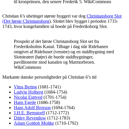
til kronprinsen, den senere Frederik 5. WikiCommons
C
hristian 6’s ubetinget største byggeri var dog
Christiansborg Slot
(Det første Christiansborg
). Slottet blev bygget i perioden 1733-
1743, hvor kongefamilien så boede på Frederiksborg Slot.
Prospekt af det første Christansborg Slot set fra
Frederiksholms Kanal. Tilbage i dag står Ridebanen
omgivet af Ridehuset (venstre) og en staldbygning med
Slotsteatret (højre) de buede staldbygninger,
pavillionerne mod kanalen og Marmorbroen.
WikiCommons
Markante danske personligheder på Christian 6’s tid
Vitus Bering
(1681-1741)
Ludvig Holberg
(1684-1754)
Nicolai Eigtved
(1701-1754)
Hans Egede
(1686-1758)
Hans Adolf Brorson
(1694-1764)
J.H.E. Bernstorff
(1712-1772)
Ditlev Reventlow
(1712-1783)
Adam Gottlob Moltke
(1710-1792)