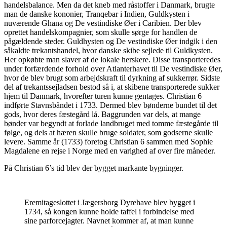
handelsbalance. Men da det kneb med råstoffer i Danmark, brugte
man de danske kononier, Tranqebar i Indien, Guldkysten i
nuværende Ghana og De vestindiske Øer i Caribien. Der blev
oprettet handelskompagnier, som skulle sørge for handlen de
pågældende steder. Guldhysten og De vestindiske Øer indgik i den
såkaldte trekantshandel, hvor danske skibe sejlede til Guldkysten.
Her opkøbte man slaver af de lokale herskere. Disse transporteredes
under forfærdende forhold over Atlanterhavet til De vestindiske Øer,
hvor de blev brugt som arbejdskraft til dyrkning af sukkerrør. Sidste
del af trekantssejladsen bestod så i, at skibene transporterede sukker
hjem til Danmark, hvorefter turen kunne gentages. Christian 6
indførte Stavnsbåndet i 1733. Dermed blev bønderne bundet til det
gods, hvor deres fæstegård lå. Baggrunden var dels, at mange
bønder var begyndt at forlade landbruget med tomme fæstegårde til
følge, og dels at hæren skulle bruge soldater, som godserne skulle
levere. Samme år (1733) foretog Christian 6 sammen med Sophie
Magdalene en rejse i Norge med en varighed af over fire måneder.
P
å Christian 6’s tid blev der bygget markante bygninger.
Eremitageslottet i Jægersborg Dyrehave blev bygget i
1734, så kongen kunne holde taffel i forbindelse med
sine parforcejagter. Navnet kommer af, at man kunne