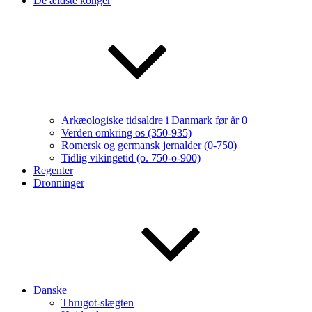
De ældste konger
Arkæologiske tidsaldre i Danmark før år 0
Verden omkring os (350-935)
Romersk og germansk jernalder (0-750)
Tidlig vikingetid (o. 750-o-900)
Regenter
Dronninger
Danske
Thrugot-slægten