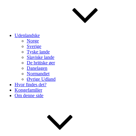
Udenlandske
Norge
Sverige
Tyske lande
Slaviske lande
De britiske øer
Danelagen
Normandiet
Øvrige Udland
Hvor findes det?
Kongefamilier
Om denne side