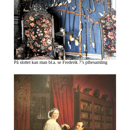
På slottet kan man bl.a. se Frederik 7’s pibesamling