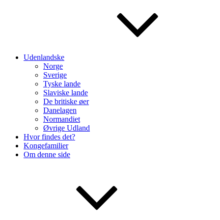
Udenlandske
Norge
Sverige
Tyske lande
Slaviske lande
De britiske øer
Danelagen
Normandiet
Øvrige Udland
Hvor findes det?
Kongefamilier
Om denne side