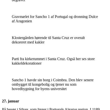
Gravmælet for Sancho 1 af Portugal og dronning Dulce
af Aragonien
Klostergården hørende til Santa Cruz er overalt
dekoreret med kakler
Parti fra kirkerummet i Santa Cruz. Også her ses store
kakkeldekorationer
Sancho 1 havde sin borg i Coimbra. Den blev senere
ombygget til kongebolig og tjener nu som
hovedbygning for byens universitet
27. januar
På besøg i Silves, som ligger i Portugals Algarve region. I 1189