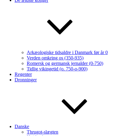
De ældste konger
Arkæologiske tidsaldre i Danmark før år 0
Verden omkring os (350-935)
Romersk og germansk jernalder (0-750)
Tidlig vikingetid (o. 750-o-900)
Regenter
Dronninger
Danske
Thrugot-slægten