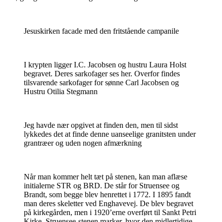
Jesuskirken facade med den fritstående campanile
I krypten ligger I.C. Jacobsen og hustru Laura Holst
begravet. Deres sarkofager ses her. Overfor findes
tilsvarende sarkofager for sønne Carl Jacobsen og
Hustru Otilia Stegmann
Jeg havde nær opgivet at finden den, men til sidst
lykkedes det at finde denne uanseelige granitsten under
grantræer og uden nogen afmærkning
Når man kommer helt tæt på stenen, kan man aflæse
initialerne STR og BRD. De står for Struensee og
Brandt, som begge blev henrettet i 1772. I 1895 fandt
man deres skeletter ved Enghavevej. De blev begravet
på kirkegården, men i 1920’erne overført til Sankt Petri
Kirke. Struensee-stenen marker, hvor den midlertidige