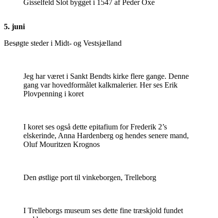
Gisselfeld Slot bygget i 1547 af Peder Oxe
5. juni
Besøgte steder i Midt- og Vestsjælland
Jeg har været i Sankt Bendts kirke flere gange. Denne
gang var hovedformålet kalkmalerier. Her ses Erik
Plovpenning i koret
I koret ses også dette epitafium for Frederik 2’s
elskerinde, Anna Hardenberg og hendes senere mand,
Oluf Mouritzen Krognos
Den østlige port til vinkeborgen, Trelleborg
I Trelleborgs museum ses dette fine træskjold fundet