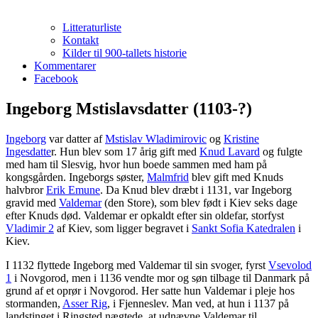
Litteraturliste
Kontakt
Kilder til 900-tallets historie
Kommentarer
Facebook
Ingeborg Mstislavsdatter (1103-?)
Ingeborg
var datter af
Mstislav Wladimirovic
og
Kristine
Ingesdatte
r. Hun blev som 17 årig gift med
Knud Lavard
og fulgte
med ham til Slesvig, hvor hun boede sammen med ham på
kongsgården. Ingeborgs søster,
Malmfrid
blev gift med Knuds
halvbror
Erik Emune
. Da Knud blev dræbt i 1131, var Ingeborg
gravid med
Valdemar
(den Store), som blev født i Kiev seks dage
efter Knuds død. Valdemar er opkaldt efter sin oldefar, storfyst
Vladimir 2
af Kiev, som ligger begravet i
Sankt Sofia Katedralen
i
Kiev.
I 1132 flyttede Ingeborg med Valdemar til sin svoger, fyrst
Vsevolod
1
i Novgorod, men i 1136 vendte mor og søn tilbage til Danmark på
grund af et oprør i Novgorod. Her satte hun Valdemar i pleje hos
stormanden,
Asser Rig
, i Fjenneslev. Man ved, at hun i 1137 på
landstinget i Ringsted nægtede, at udnævne Valdemar til