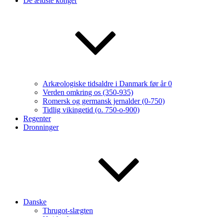
De ældste konger
Arkæologiske tidsaldre i Danmark før år 0
Verden omkring os (350-935)
Romersk og germansk jernalder (0-750)
Tidlig vikingetid (o. 750-o-900)
Regenter
Dronninger
Danske
Thrugot-slægten