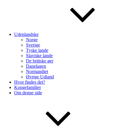
Udenlandske
Norge
Sverige
Tyske lande
Slaviske lande
De britiske øer
Danelagen
Normandiet
Øvrige Udland
Hvor findes det?
Kongefamilier
Om denne side