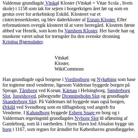
Valdemar grundlagde
Vitskø
l
Kloster (Vitskøl = Vitae Scola , livets
skole) i 1158 som tak for sejren i borgerkrigen året før og som en
gestus over for ærkebiskop Eskild. Klosteret var et
cistercienserkloster, og blev datterkloster af
Esrum Kloster.
Efter
reformationen overgik klosteret til at være herregård. Klostrets første
abbed var Henrik, som kom fra
Varnhem Kloster
. Her havde han og
munkene været udsat for trængsler fra den svenske dronning
Kristina Bjørnsdatter
.
Vitskøl
Kloster.
WikiCommons
Han grundlagde også borgene i
Vordingborg
og
Nykøbing
som base
for togterne mod venderne, ligesom Valdemar byggede borgen på
Sprogø,
Tårnborg
ved Korsør,
Kärnan
i Helsingborg,
Sønderborg
Slot
,
Jungshoved
, påbegyndte
Dronningholm Slot
og grundlagde
Skanderborg Slo
t. På Valdemars tid byggede man også borgen,
Ørkild
ved Svendborg som en tilflugtsborg ved angreb fra
Venderne. I
Kalundborg
byggede
Esbern Snare
en borg og i
Valdermars regeringstid grundlagdes
Nyborg Slot
til afløsning af
Gamleborg, som lå i nærheden. I byen Havn lod Absalon bygge sin
borg
i 1167, som regnes for årstallet for Københavns grundlæggelse.