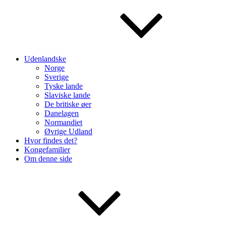
Udenlandske
Norge
Sverige
Tyske lande
Slaviske lande
De britiske øer
Danelagen
Normandiet
Øvrige Udland
Hvor findes det?
Kongefamilier
Om denne side