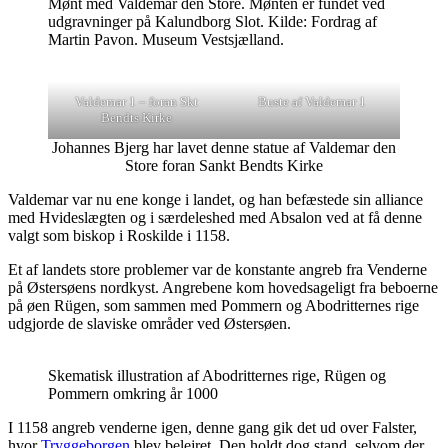
Mønt med Valdemar den Store. Mønten er fundet ved
udgravninger på Kalundborg Slot. Kilde: Fordrag af
Martin Pavon. Museum Vestsjælland.
Valdemar 1 – foran Skt
Buste af Valdemar 1
Bendts Kirke
Johannes Bjerg har lavet denne statue af Valdemar den
Store foran Sankt Bendts Kirke
Valdemar var nu ene konge i landet, og han befæstede sin alliance
med Hvideslægten og i særdeleshed med Absalon ved at få denne
valgt som biskop i Roskilde i 1158.
Et af landets store problemer var de konstante angreb fra Venderne
på Østersøens nordkyst. Angrebene kom hovedsageligt fra beboerne
på øen Rügen, som sammen med Pommern og Abodritternes rige
udgjorde de slaviske områder ved Østersøen.
Skematisk illustration af Abodritternes rige, Rügen og
Pommern omkring år 1000
I 1158 angreb venderne igen, denne gang gik det ud over Falster,
hvor
Tryggeborgen
blev belejret. Den holdt dog stand, selvom der