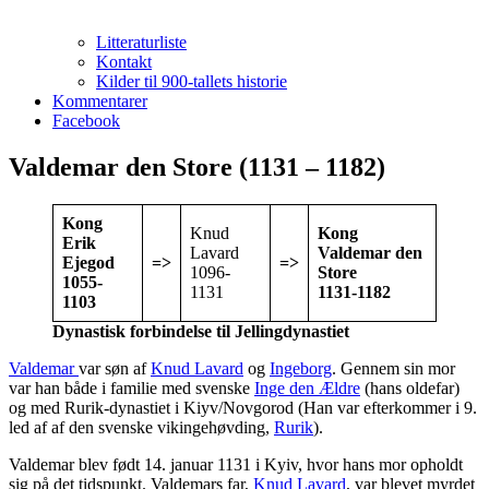
Litteraturliste
Kontakt
Kilder til 900-tallets historie
Kommentarer
Facebook
Valdemar den Store (1131 – 1182)
Kong
Knud
Kong
Erik
Lavard
Valdemar den
Ejegod
=>
=>
1096-
Store
1055-
1131
1131-1182
1103
Dynastisk forbindelse til Jellingdynastiet
Valdemar
var søn af
Knud Lavard
og
Ingeborg
. Gennem sin mor
var han både i familie med svenske
Inge den Ældre
(hans oldefar)
og med Rurik-dynastiet i Kiyv/Novgorod (Han var efterkommer i 9.
led af af den svenske vikingehøvding,
Rurik
).
Valdemar blev født 14. januar 1131 i Kyiv, hvor hans mor opholdt
sig på det tidspunkt. Valdemars far,
Knud Lavard
, var blevet myrdet