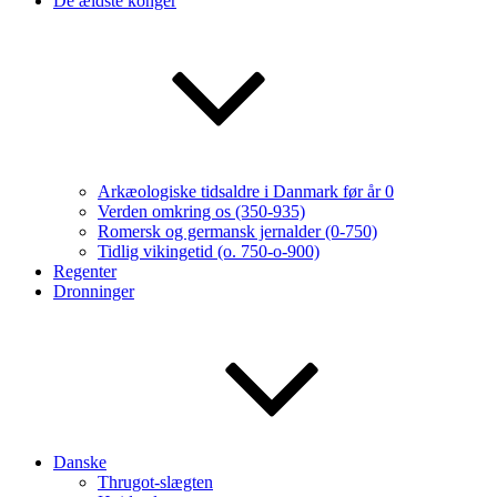
De ældste konger
Arkæologiske tidsaldre i Danmark før år 0
Verden omkring os (350-935)
Romersk og germansk jernalder (0-750)
Tidlig vikingetid (o. 750-o-900)
Regenter
Dronninger
Danske
Thrugot-slægten