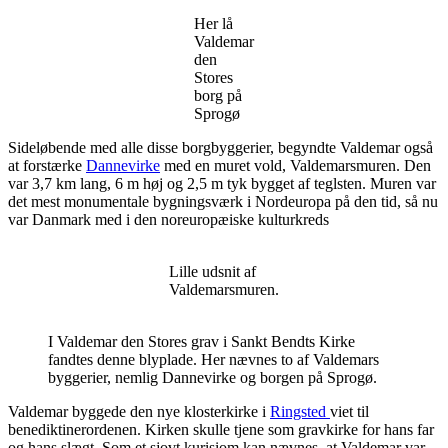
Her lå
Valdemar
den
Stores
borg på
Sprogø
Sideløbende med alle disse borgbyggerier, begyndte Valdemar også
at forstærke
Dannevirke
med en muret vold, Valdemarsmuren. Den
var 3,7 km lang, 6 m høj og 2,5 m tyk bygget af teglsten. Muren var
det mest monumentale bygningsværk i Nordeuropa på den tid, så nu
var Danmark med i den noreuropæiske kulturkreds
Lille udsnit af
Valdemarsmuren.
I Valdemar den Stores grav i Sankt Bendts Kirke
fandtes denne blyplade. Her nævnes to af Valdemars
byggerier, nemlig Dannevirke og borgen på Sprogø.
Valdemar byggede den nye klosterkirke i
Ringsted
viet til
benediktinerordenen. Kirken skulle tjene som gravkirke for hans far
og hans slægt. Som et sjovt kurisiom kan nævnes, at Valdemar var