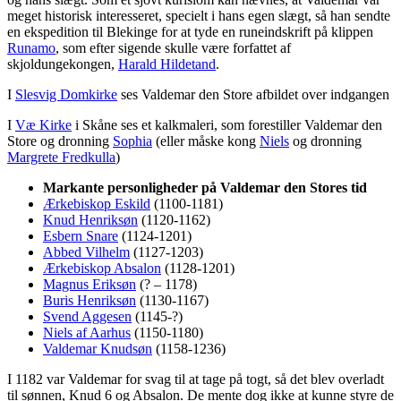
meget historisk interesseret, specielt i hans egen slægt, så han sendte
en ekspedition til Blekinge for at tyde en runeindskrift på klippen
Runamo
, som efter sigende skulle være forfattet af
skjoldungekongen,
Harald Hildetand
.
I
Slesvig Domkirke
ses Valdemar den Store afbildet over indgangen
I
Væ Kirke
i Skåne ses et kalkmaleri, som forestiller Valdemar den
Store og dronning
Sophia
(eller måske kong
Niels
og dronning
Margrete Fredkulla
)
Markante personligheder på Valdemar den Stores tid
Ærkebiskop Eskild
(1100-1181)
Knud Henriksøn
(1120-1162)
Esbern Snare
(1124-1201)
Abbed Vilhelm
(1127-1203)
Ærkebiskop Absalon
(1128-1201)
Magnus Eriksøn
(? – 1178)
Buris Henriksøn
(1130-1167)
Svend Aggesen
(1145-?)
Niels af Aarhus
(1150-1180)
Valdemar Knudsøn
(1158-1236)
I 1182 var Valdemar for svag til at tage på togt, så det blev overladt
til sønnen, Knud 6 og Absalon. De mente dog ikke at kunne styre de