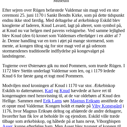
Museum
Efter sejren over Rügen befæstede Valdemar sin magt ved en stor
ceremoni 25. juni 1170 i Sankt Bendts Kirke, som på dette tidspunkt
endnu ikke stod færdig. Med deltagelse af ærkebiskop Eskild blev
knoglerne af faderen, Knud Lavard, lagt på alteret, som symbol på,
at Knud nu var helgen med pavens velsignelse. Ved samme lejlighed
blev Knud (den 6) kronet som Valdemars efterfølger i en alder af 7
år. Denne handling var en torn i øjet på mange stormænd, som
mente, at kongen tiltog sig for stor magt ved at gå udenom
stormændenes traditionelle indflydelse på kongevalget på
landstingene.
Togterne over Østersøen gik nu mod Pommern, som truede Rügen. I
1172 blev Stettin underlagt Valdemar som len, og i 1179 ledede
Knud 6 for første gang et togt mod Pommern.
Modviljen mod kroningen af Knud i 1170 var stor. Ærkebiskop
Eskilds to dattersønner,
Karl
og
Knud
hævdede at have ret til
kongemagten med hensvisning til, at de var oldebørn af Knud den
Hellige. Sammen med
Erik Lams
søn
Magnus Eriksøn
anstiftede de
et oprør mod Valdemar. Kongen holdt et møde på
Viby Kongsgård
i
1176, hvor Magnus Eriksøn deltog og afslørede de andre deltagere,
hvorefter han fik lov at beholde liv og ejendom. Eskild ville træde
tilbage som ærkebiskop, og håbede på at hans nevø, Viborgbispen
Asser
, kunne efterfølge ham. Men Asser blev tvunget af kongen til