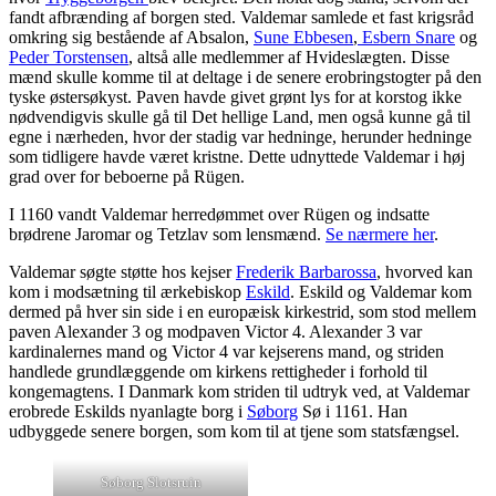
fandt afbrænding af borgen sted. Valdemar samlede et fast krigsråd
omkring sig bestående af Absalon,
Sune Ebbesen
,
Esbern Snare
og
Peder Torstensen
, altså alle medlemmer af Hvideslægten. Disse
mænd skulle komme til at deltage i de senere erobringstogter på den
tyske østersøkyst. Paven havde givet grønt lys for at korstog ikke
nødvendigvis skulle gå til Det hellige Land, men også kunne gå til
egne i nærheden, hvor der stadig var hedninge, herunder hedninge
som tidligere havde været kristne. Dette udnyttede Valdemar i høj
grad over for beboerne på Rügen.
I 1160 vandt Valdemar herredømmet over Rügen og indsatte
brødrene Jaromar og Tetzlav som lensmænd.
Se nærmere her
.
Valdemar søgte støtte hos kejser
Frederik Barbarossa
, hvorved kan
kom i modsætning til ærkebiskop
Eskild
. Eskild og Valdemar kom
dermed på hver sin side i en europæisk kirkestrid, som stod mellem
paven Alexander 3 og modpaven Victor 4. Alexander 3 var
kardinalernes mand og Victor 4 var kejserens mand, og striden
handlede grundlæggende om kirkens rettigheder i forhold til
kongemagtens. I Danmark kom striden til udtryk ved, at Valdemar
erobrede Eskilds nyanlagte borg i
Søborg
Sø i 1161. Han
udbyggede senere borgen, som kom til at tjene som statsfængsel.
Søborg Slotsruin