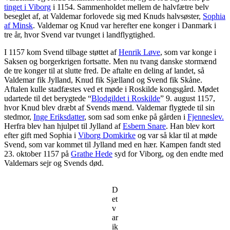
tinget i Viborg
i 1154. Sammenholdet mellem de halvfætre belv
beseglet af, at Valdemar forlovede sig med Knuds halvsøster,
Sophia
af Minsk
. Valdemar og Knud var herefter ene konger i Danmark i
tre år, hvor Svend var tvunget i landflygtighed.
I 1157 kom Svend tilbage støttet af
Henrik Løve
, som var konge i
Saksen og borgerkrigen fortsatte. Men nu tvang danske stormænd
de tre konger til at slutte fred. De aftalte en deling af landet, så
Valdemar fik Jylland, Knud fik Sjælland og Svend fik Skåne.
Aftalen kulle stadfæstes ved et møde i Roskilde kongsgård. Mødet
udartede til det berygtede “
Blodgildet i Roskilde
” 9. august 1157,
hvor Knud blev dræbt af Svends mænd. Valdemar flygtede til sin
stedmor,
Inge Eriksdatter
, som sad som enke på gården i
Fjenneslev.
Herfra blev han hjulpet til Jylland af
Esbern Snare
. Han blev kort
efter gift med Sophia i
Viborg Domkirke
og var så klar til at møde
Svend, som var kommet til Jylland med en hær. Kampen fandt sted
23. oktober 1157 på
Grathe Hede
syd for Viborg, og den endte med
Valdemars sejr og Svends død.
D
et
v
ar
ik