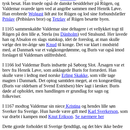
tysk besat. Han truede også de danske besiddelser på Rügen, og
Valdemar svarede igen ved at angribe sammen med Henrik Løve.
Han erobrede
Wolgast
lidt øst for Rügen og lod sine forbundsfæller
Prislav
(Pribislavs bror) og
Tetzlav
af Rügen besætte byen.
I 1165 sammenkaldte Valdemar sine deltagere i et vellykket togt til
Rügen på den lille ø, Strela (nu
Dänholm
) ved Stralsund. Her lavede
han og Absalon en slags statskup, idet de foreslog, at man skulle
vælge den tre-årige søn
Knud
til konge. Det var klart i modstrid
med, at Danmark var et valgkongedømme, og Buris var også imod
forslaget til Valdemars utilfredshed.
I 1166 lod Valdemar Buris indsætte på Søborg Slot. Årsagen var et
brev fra Henrik Løve, som anklagede Buris for forræderi. Han
skulle være i ledtog med norske
Erling Skakke
, som ville tage
magten i Danmark. Det optog samtiden meget, at en kongeætling
(Buris var oldebarn af Svend Estridsen) blev lagt i lænker. Buris
døde af opholdet, men handlingen er grundlag for sagn og
folkeviser.
I 1167 modtog Valdemar sin niece
Kristina
og hendes lille søn
Sverker fra Sverige. Hun havde være gift med
Karl Sverkerson
, som
var dræbt i kampen mod
Knut Erikson
.
Se nærmere her
Dette gjorde forholdet til Sverige fjendtligt, og det blev ikke bedre