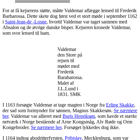
For at få kejserens støtte, måtte Valdemar aflægge lensed til Frederik
Barbarossa. Dette skete dog først ved et stort møde i september 1162
i
Saint-Jean-de -Losne
, hvortil Valdemar var taget sammen med
Absalon og de øvrige danske bisper. Kejseren kronede Valdemar,
som svor lensed til ham.
Valdemar
den Store på
rejsen til
mødet med
Frederik
Barabarossa.
Malet af
J.L.Lund i
1831. SMK
I 1163 forsøgte Valdemar at tage magten i Norge fra
Erling Skakke
,
der sad som formynder for sønnen, Magnus Skakkesøn.
Se nærmere
her
. Valdemar var allieret med
Buris Henriksøn
, som havde et stærkt
netværk i Norge bestående af Arne Kongsmåg, Alv Røde og Orm
Kongebroder.
Se nærmere her
. Forsøget lykkedes dog ikke.
I 1164 indtog abodritterfyrsten,
Pribislav
, Mecklenburg, som var