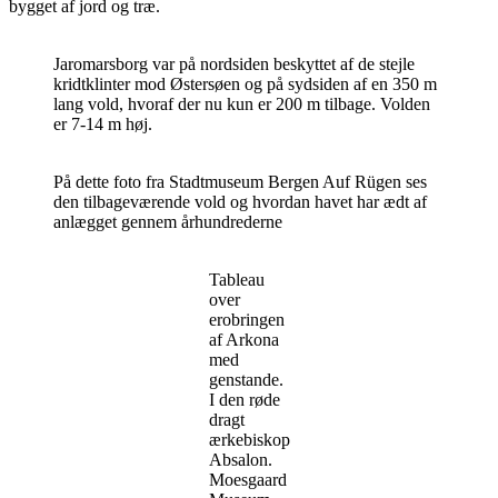
bygget af jord og træ.
Jaromarsborg var på nordsiden beskyttet af de stejle
kridtklinter mod Østersøen og på sydsiden af en 350 m
lang vold, hvoraf der nu kun er 200 m tilbage. Volden
er 7-14 m høj.
På dette foto fra Stadtmuseum Bergen Auf Rügen ses
den tilbageværende vold og hvordan havet har ædt af
anlægget gennem århundrederne
Tableau
over
erobringen
af Arkona
med
genstande.
I den røde
dragt
ærkebiskop
Absalon.
Moesgaard