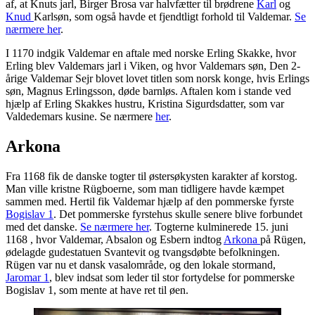
af, at Knuts jarl, Birger Brosa var halvfætter til brødrene
Karl
og
Knud
Karlsøn, som også havde et fjendtligt forhold til Valdemar.
Se
nærmere her
.
I 1170 indgik Valdemar en aftale med norske Erling Skakke, hvor
Erling blev Valdemars jarl i Viken, og hvor Valdemars søn, Den 2-
årige Valdemar Sejr blovet lovet titlen som norsk konge, hvis Erlings
søn, Magnus Erlingsson, døde barnløs. Aftalen kom i stande ved
hjælp af Erling Skakkes hustru, Kristina Sigurdsdatter, som var
Valdedemars kusine. Se nærmere
her
.
Arkona
Fra 1168 fik de danske togter til østersøkysten karakter af korstog.
Man ville kristne Rügboerne, som man tidligere havde kæmpet
sammen med. Hertil fik Valdemar hjælp af den pommerske fyrste
Bogislav 1
. Det pommerske fyrstehus skulle senere blive forbundet
med det danske.
Se nærmere her
. Togterne kulminerede 15. juni
1168 , hvor Valdemar, Absalon og Esbern indtog
Arkona
på Rügen,
ødelagde gudestatuen Svantevit og tvangsdøbte befolkningen.
Rügen var nu et dansk vasalområde, og den lokale stormand,
Jaromar 1
, blev indsat som leder til stor fortydelse for pommerske
Bogislav 1, som mente at have ret til øen.