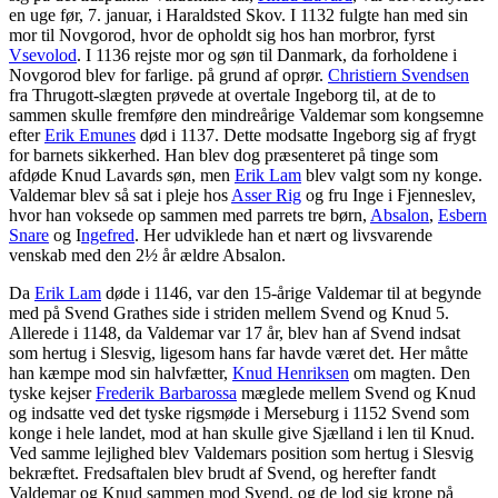
en uge før, 7. januar, i Haraldsted Skov. I 1132 fulgte han med sin
mor til Novgorod, hvor de opholdt sig hos han morbror, fyrst
Vsevolod
. I 1136 rejste mor og søn til Danmark, da forholdene i
Novgorod blev for farlige. på grund af oprør.
Christiern Svendsen
fra Thrugott-slægten prøvede at overtale Ingeborg til, at de to
sammen skulle fremføre den mindreårige Valdemar som kongsemne
efter
Erik Emunes
død i 1137. Dette modsatte Ingeborg sig af frygt
for barnets sikkerhed. Han blev dog præsenteret på tinge som
afdøde Knud Lavards søn, men
Erik Lam
blev valgt som ny konge.
Valdemar blev så sat i pleje hos
Asser Rig
og fru Inge i Fjenneslev,
hvor han voksede op sammen med parrets tre børn,
Absalon
,
Esbern
Snare
og I
ngefred
. Her udviklede han et nært og livsvarende
venskab med den 2½ år ældre Absalon.
Da
Erik Lam
døde i 1146, var den 15-årige Valdemar til at begynde
med på Svend Grathes side i striden mellem Svend og Knud 5.
Allerede i 1148, da Valdemar var 17 år, blev han af Svend indsat
som hertug i Slesvig, ligesom hans far havde været det. Her måtte
han kæmpe mod sin halvfætter,
Knud Henriksen
om magten. Den
tyske kejser
Frederik Barbarossa
mæglede mellem Svend og Knud
og indsatte ved det tyske rigsmøde i Merseburg i 1152 Svend som
konge i hele landet, mod at han skulle give Sjælland i len til Knud.
Ved samme lejlighed blev Valdemars position som hertug i Slesvig
bekræftet. Fredsaftalen blev brudt af Svend, og herefter fandt
Valdemar og Knud sammen mod Svend, og de lod sig krone på