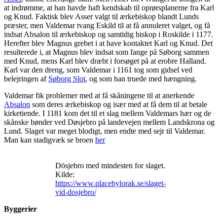
at indrømme, at han havde haft kendskab til oprørsplanerne fra Karl
og Knud. Faktisk blev Asser valgt til ærkebiskop blandt Lunds
præster, men Valdemar tvang Eskild til at få annuleret valget, og få
indsat Absalon til ærkebiskop og samtidig biskop i Roskilde i 1177.
Herefter blev Magnus grebet i at have kontaktet Karl og Knud. Det
resulterede i, at Magnus blev indsat som fange på Søborg sammen
med Knud, mens Karl blev dræbt i forsøget på at erobre Halland.
Karl var den dreng, som Valdemar i 1161 tog som gidsel ved
belejringen af
Søborg Slot
, og som han truede med hængning.
Valdemar fik problemer med at få skåningene til at anerkende
Absalon
som deres ærkebiskop og især med at få dem til at betale
kirketiende. I 1181 kom det til et slag mellem Valdemars hær og de
skånske bønder ved Døsjebro på landevejen mellem Landskrona og
Lund. Slaget var meget blodigt, men endte med sejr til Valdemar.
Man kan stadigvæk se
broen
her
Dösjebro med mindesten for slaget.
Kilde:
https://www.placebylorak.se/slaget-
vid-dosjebro/
Byggerier