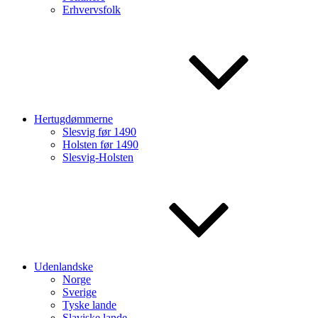
Erhvervsfolk
Hertugdømmerne
Slesvig før 1490
Holsten før 1490
Slesvig-Holsten
Udenlandske
Norge
Sverige
Tyske lande
Slaviske lande