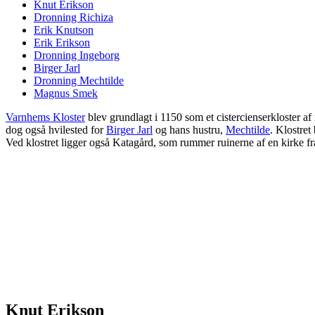
Knut Erikson
Dronning Richiza
Erik Knutson
Erik Erikson
Dronning Ingeborg
Birger Jarl
Dronning Mechtilde
Magnus Smek
Varnhems Kloster
blev grundlagt i 1150 som et cistercienserkloster a
dog også hvilested for
Birger Jarl
og hans hustru,
Mechtilde
. Klostret
Ved klostret ligger også Katagård, som rummer ruinerne af en kirke fr
Knut Erikson