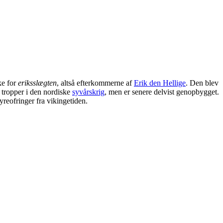
ke for
eriksslægten
, altså efterkommerne af
Erik den Hellige
. Den blev
 tropper i den nordiske
syvårskrig
, men er senere delvist genopbygget.
reofringer fra vikingetiden.