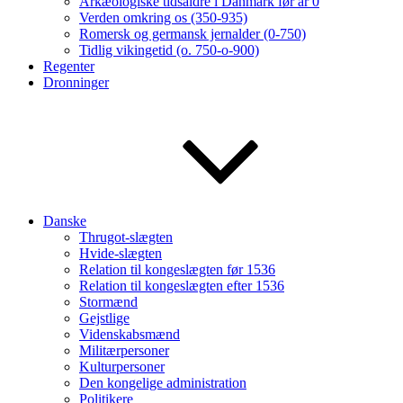
Arkæologiske tidsaldre i Danmark før år 0
Verden omkring os (350-935)
Romersk og germansk jernalder (0-750)
Tidlig vikingetid (o. 750-o-900)
Regenter
Dronninger
Danske
Thrugot-slægten
Hvide-slægten
Relation til kongeslægten før 1536
Relation til kongeslægten efter 1536
Stormænd
Gejstlige
Videnskabsmænd
Militærpersoner
Kulturpersoner
Den kongelige administration
Politikere