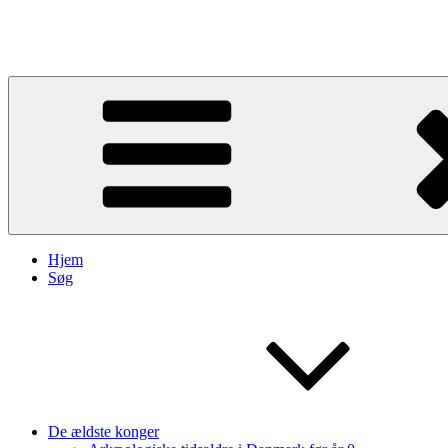
Videre
til
Kongegrave
indhold
Hjem
Søg
De ældste konger