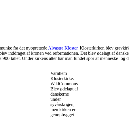
f munke fra det nyoprettede
Alvastra Kloster
. Klosterkirken blev gravkir
 blev inddraget af kronen ved reformationen. Det blev ødelagt af danske
a 900-tallet. Under kirkens alter har man fundet spor af menneske- og dy
Varnhem
Klosterkirke.
WikiCommons.
Blev ødelagt af
danskerne
under
syvårskrigen,
men kirken er
genopbygget