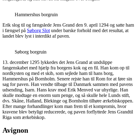
Hammershus borgruin
Erik slog til og fængslede Jens Grand den 9. april 1294 og satte ham
i fængsel på
Søborg Slot
under barske forhold med det resultat, at
landet blev lyst i interdikt af paven.
Søborg borgruin
13. december 1295 lykkedes det Jens Grand at undslippe
fangenskabet med hjælp fra borgens kok og en fil. Han kom op til
nordkysten og med et skib, som sejlede ham til hans borg,
Hammershus på Bornholm. Senere rejste han til Rom for at føre sin
sag for paven. Han vendte tilbage til Danmark sammen med pavens
udsending, Isarn. Hans krav mod Erik Menved var uhyrlige. Han
skulle modtage en enorm sum penge, og så skulle hele Lunds stift,
dvs. Skåne, Halland, Blekinge og Bornholm tilhøre ærkebiskoppen.
Efter mange forhandlinger kom man frem til et kompromis, hvor
kravene blev betyligt reducerede, og paven forflyttede Jens Grandtil
Riga som ærkebiskop.
Avignon