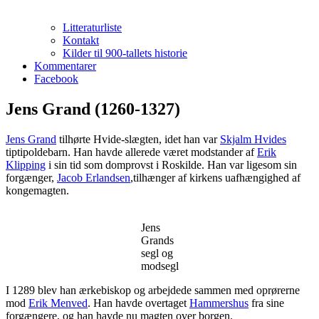
Litteraturliste
Kontakt
Kilder til 900-tallets historie
Kommentarer
Facebook
Jens Grand (1260-1327)
Jens Grand
tilhørte Hvide-slægten, idet han var
Skjalm Hvides
tiptipoldebarn. Han havde allerede været modstander af
Erik
Klipping
i sin tid som domprovst i Roskilde. Han var ligesom sin
forgænger,
Jacob Erlandsen
,tilhænger af kirkens uafhængighed af
kongemagten.
Jens
Grands
segl og
modsegl
I 1289 blev han ærkebiskop og arbejdede sammen med oprørerne
mod
Erik Menved
. Han havde overtaget
Hammershus
fra sine
forgængere, og han havde nu magten over borgen.