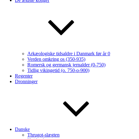
De ældste konger
Arkæologiske tidsaldre i Danmark før år 0
Verden omkring os (350-935)
Romersk og germansk jernalder (0-750)
Tidlig vikingetid (o. 750-o-900)
Regenter
Dronninger
Danske
Thrugot-slægten