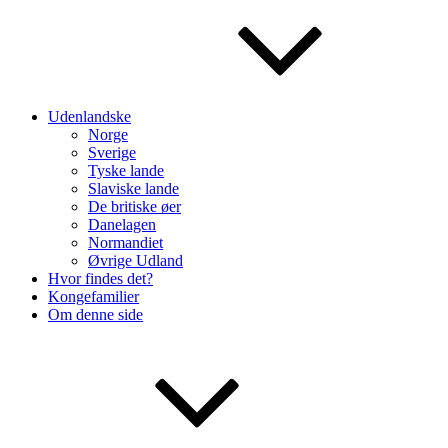
Udenlandske
Norge
Sverige
Tyske lande
Slaviske lande
De britiske øer
Danelagen
Normandiet
Øvrige Udland
Hvor findes det?
Kongefamilier
Om denne side