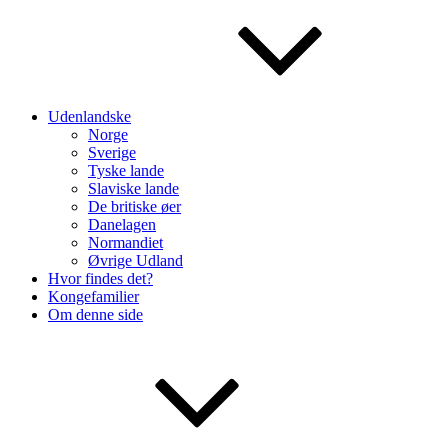
Udenlandske
Norge
Sverige
Tyske lande
Slaviske lande
De britiske øer
Danelagen
Normandiet
Øvrige Udland
Hvor findes det?
Kongefamilier
Om denne side