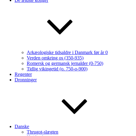
De ældste konger
Arkæologiske tidsaldre i Danmark før år 0
Verden omkring os (350-935)
Romersk og germansk jernalder (0-750)
Tidlig vikingetid (o. 750-o-900)
Regenter
Dronninger
Danske
Thrugot-slægten