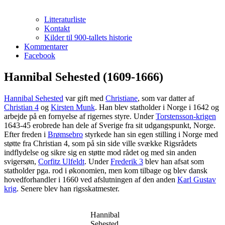
Litteraturliste
Kontakt
Kilder til 900-tallets historie
Kommentarer
Facebook
Hannibal Sehested (1609-1666)
Hannibal Sehested
var gift med
Christiane
, som var datter af
Christian 4
og
Kirsten Munk
. Han blev statholder i Norge i 1642 og
arbejde på en fornyelse af rigernes styre. Under
Torstensson-krigen
1643-45 erobrede han dele af Sverige fra sit udgangspunkt, Norge.
Efter freden i
Brømsebro
styrkede han sin egen stilling i Norge med
støtte fra Christian 4, som på sin side ville svække Rigsrådets
indflydelse og sikre sig en støtte mod rådet og med sin anden
svigersøn,
Corfitz Ulfeldt
. Under
Frederik 3
blev han afsat som
statholder pga. rod i økonomien, men kom tilbage og blev dansk
hovedforhandler i 1660 ved afslutningen af den anden
Karl Gustav
krig
. Senere blev han rigsskatmester.
Hannibal
Sehested.