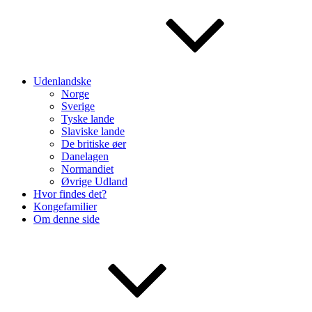
Udenlandske
Norge
Sverige
Tyske lande
Slaviske lande
De britiske øer
Danelagen
Normandiet
Øvrige Udland
Hvor findes det?
Kongefamilier
Om denne side