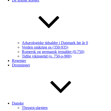
De ældste konger
Arkæologiske tidsaldre i Danmark før år 0
Verden omkring os (350-935)
Romersk og germansk jernalder (0-750)
Tidlig vikingetid (o. 750-o-900)
Regenter
Dronninger
Danske
Thrugot-slægten