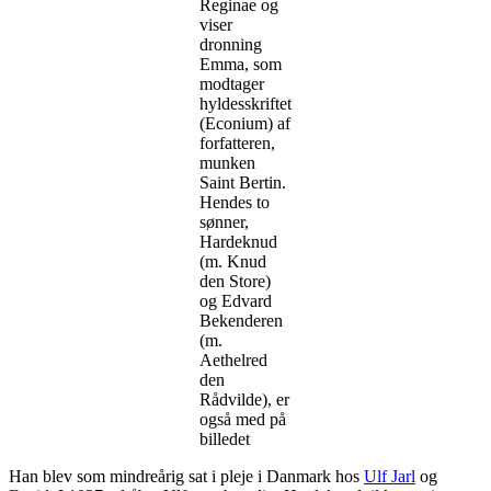
Reginae og
viser
dronning
Emma, som
modtager
hyldesskriftet
(Econium) af
forfatteren,
munken
Saint Bertin.
Hendes to
sønner,
Hardeknud
(m. Knud
den Store)
og Edvard
Bekenderen
(m.
Aethelred
den
Rådvilde), er
også med på
billedet
Han blev som mindreårig sat i pleje i Danmark hos
Ulf Jarl
og