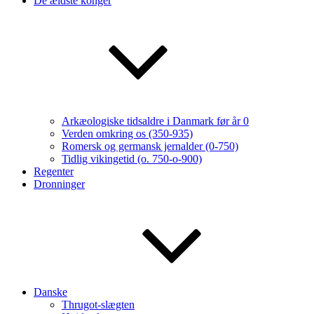
De ældste konger
Arkæologiske tidsaldre i Danmark før år 0
Verden omkring os (350-935)
Romersk og germansk jernalder (0-750)
Tidlig vikingetid (o. 750-o-900)
Regenter
Dronninger
Danske
Thrugot-slægten