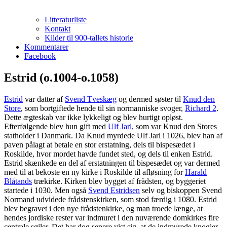
Litteraturliste
Kontakt
Kilder til 900-tallets historie
Kommentarer
Facebook
Estrid (o.1004-o.1058)
Estrid
var datter af
Svend Tveskæg
og dermed søster til
Knud den
Store
, som bortgiftede hende til sin normanniske svoger,
Richard 2
.
Dette ægteskab var ikke lykkeligt og blev hurtigt opløst.
Efterfølgende blev hun gift med
Ulf Jarl,
som var Knud den Stores
statholder i Danmark. Da Knud myrdede Ulf Jarl i 1026, blev han af
paven pålagt at betale en stor erstatning, dels til bispesædet i
Roskilde, hvor mordet havde fundet sted, og dels til enken Estrid.
Estrid skænkede en del af erstatningen til bispesædet og var dermed
med til at bekoste en ny kirke i Roskilde til afløsning for
Harald
Blåtands
trækirke. Kirken blev bygget af frådsten, og byggeriet
startede i 1030. Men også
Svend Estridsen
selv og biskoppen Svend
Normand udvidede frådstenskirken, som stod færdig i 1080. Estrid
blev begravet i den nye frådstenkirke, og man troede længe, at
hendes jordiske rester var indmuret i den nuværende domkirkes fire
centrale søjler. Det har dog senere vist sig, at de indmurede knogler