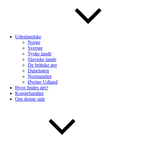
Udenlandske
Norge
Sverige
Tyske lande
Slaviske lande
De britiske øer
Danelagen
Normandiet
Øvrige Udland
Hvor findes det?
Kongefamilier
Om denne side