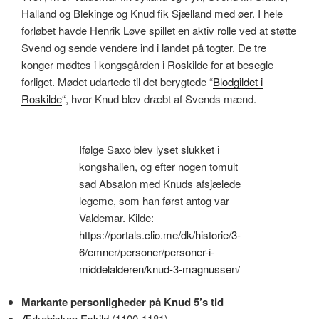
Halland og Blekinge og Knud fik Sjælland med øer. I hele
forløbet havde Henrik Løve spillet en aktiv rolle ved at støtte
Svend og sende vendere ind i landet på togter. De tre
konger mødtes i kongsgården i Roskilde for at besegle
forliget. Mødet udartede til det berygtede “
Blodgildet i
Roskilde
“, hvor Knud blev dræbt af Svends mænd.
Ifølge Saxo blev lyset slukket i
kongshallen, og efter nogen tomult
sad Absalon med Knuds afsjælede
legeme, som han først antog var
Valdemar. Kilde:
https://portals.clio.me/dk/historie/3-
6/emner/personer/personer-i-
middelalderen/knud-3-magnussen/
Markante personligheder på Knud 5’s tid
Ærkebiskop Eskild
(1100-1181)