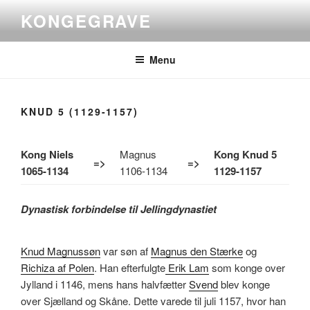
Videre
KONGEGRAVE
til
indhold
Menu
KNUD 5 (1129-1157)
Kong Niels
Magnus
Kong Knud 5
=>
=>
1065-1134
1106-1134
1129-1157
Dynastisk forbindelse til Jellingdynastiet
Knud Magnussøn
var søn af
Magnus den Stærke
og
Richiza af Polen
. Han efterfulgte
Erik Lam
som konge over
Jylland i 1146, mens hans halvfætter
Svend
blev konge
over Sjælland og Skåne. Dette varede til juli 1157, hvor han