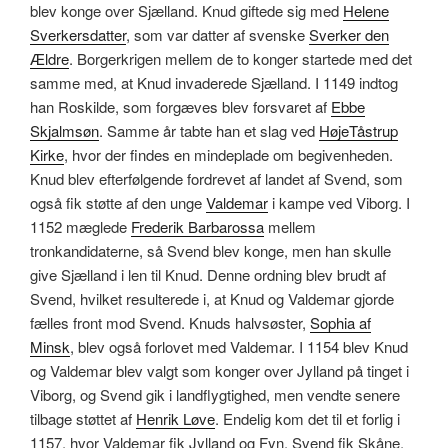
blev konge over Sjælland. Knud giftede sig med
Helene
Sverkersdatter
, som var datter af svenske
Sverker den
Ældre
. Borgerkrigen mellem de to konger startede med det
samme med, at Knud invaderede Sjælland. I 1149 indtog
han Roskilde, som forgæves blev forsvaret af
Ebbe
Skjalmsøn
. Samme år tabte han et slag ved
HøjeTåstrup
Kirke
, hvor der findes en mindeplade om begivenheden.
Knud blev efterfølgende fordrevet af landet af Svend, som
også fik støtte af den unge
Valdemar
i kampe ved Viborg. I
1152 mæglede
Frederik Barbarossa
mellem
tronkandidaterne, så Svend blev konge, men han skulle
give Sjælland i len til Knud. Denne ordning blev brudt af
Svend, hvilket resulterede i, at Knud og Valdemar gjorde
fælles front mod Svend. Knuds halvsøster,
Sophia af
Minsk
, blev også forlovet med Valdemar. I 1154 blev Knud
og Valdemar blev valgt som konger over Jylland på tinget i
Viborg, og Svend gik i landflygtighed, men vendte senere
tilbage støttet af
Henrik Løve
. Endelig kom det til et forlig i
1157, hvor Valdemar fik Jylland og Fyn, Svend fik Skåne,