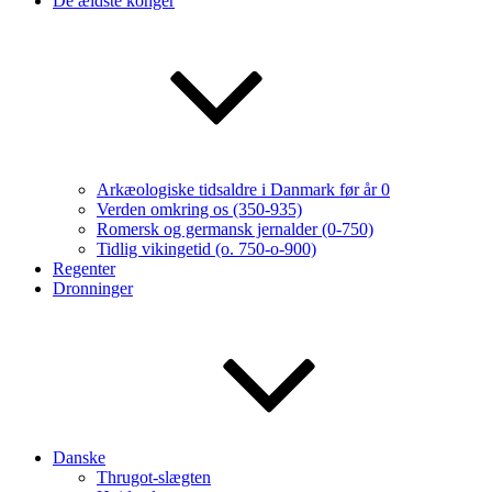
De ældste konger
Arkæologiske tidsaldre i Danmark før år 0
Verden omkring os (350-935)
Romersk og germansk jernalder (0-750)
Tidlig vikingetid (o. 750-o-900)
Regenter
Dronninger
Danske
Thrugot-slægten