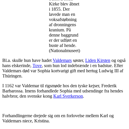
Kirke blev åbnet
i 1855. Der
lavede man en
voksafstøbning
af dronningens
kranium. På
denne baggrund
er der udført en
buste af hende.
(Nationalmuseet)
Bl.a. skulle hun have hadet
Valdemars
søster,
Liden Kirsten
og også
hans elskerinde,
Tove
, som hun lod indebrænde i en badstue. Efter
Valdemars død var Sophia kortvarigt gift med hertug Ludwig III af
Thüringen.
I 1162 var Valdemar til rigsmøde hos den tyske kejser, Frederik
Barbarossa. Imens forhandlede Sophia med udsendinge fra hendes
halvbror, den svenske kong
Karl Sverkerson
.
Forhandlingerne drejede sig om en forlovelse mellem Karl og
Valdemars niece, Kristina.