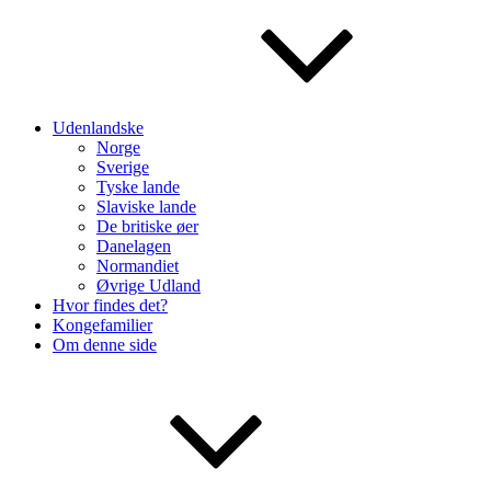
Udenlandske
Norge
Sverige
Tyske lande
Slaviske lande
De britiske øer
Danelagen
Normandiet
Øvrige Udland
Hvor findes det?
Kongefamilier
Om denne side