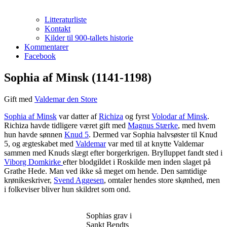
Litteraturliste
Kontakt
Kilder til 900-tallets historie
Kommentarer
Facebook
Sophia af Minsk (1141-1198)
Gift med
Valdemar den Store
Sophia af Minsk
var datter af
Richiza
og fyrst
Volodar af Minsk
.
Richiza havde tidligere været gift med
Magnus Stærke
, med hvem
hun havde sønnen
Knud 5
. Dermed var Sophia halvsøster til Knud
5, og ægteskabet med
Valdemar
var med til at knytte Valdemar
sammen med Knuds slægt efter borgerkrigen. Brylluppet fandt sted i
Viborg Domkirke
efter blodgildet i Roskilde men inden slaget på
Grathe Hede. Man ved ikke så meget om hende. Den samtidige
krønikeskriver,
Svend Aggesen
, omtaler hendes store skønhed, men
i folkeviser bliver hun skildret som ond.
Sophias grav i
Sankt Bendts