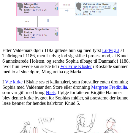
Efter Valdemars død i 1182 giftede hun sig med fyrst
Ludvig 3
af
Thüringen i 1186, men Ludvig lod sig skille i protest mod, at Knud
6 annekterede Holsten, og sendte Sophia tilbage til Danmark i 1188,
hvor hun levede sin sidste tid i
Vor Frue Kloster
i Roskilde sammen
med to af sine døtre, Margaretha og Maria.
I
Væ kirke
i Skåne ses et kalkmaleri, som forestiller enten dronning
Sophia med Valdemar den Store eller dronning
Margrete Fredkulla
,
som var gift med kong
Niels
. Ifølge forfatteren Birgitte Hammer
blev denne kirke bygget for Sophias midler, så præsterne der kunne
læse bønner for hendes halvbror, Knud 5.