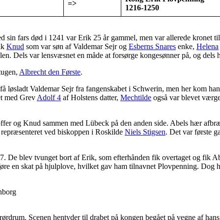
=>
1216-1250
ed sin fars død i 1241 var Erik 25 år gammel, men var allerede kronet t
fik
Knud
som var søn af Valdemar Sejr og
Esberns Snares
enke,
Helena
m len. Dels var lensvæsnet en måde at forsørge kongesønner på, og dels
rtugen,
Albrecht den Første
.
få løsladt Valdemar Sejr fra fangenskabet i Schwerin, men her kom han i
et med Grev
Adolf 4
af Holstens datter,
Mechtilde
også var blevet værge
fer og Knud sammen med Lübeck på den anden side. Abels hær afbrændte b
 repræsenteret ved biskoppen i Roskilde
Niels Stigsen
. Det var første 
7. De blev tvunget bort af Erik, som efterhånden fik overtaget og fik Ab
dføre en skat på hjulplove, hvilket gav ham tilnavnet Plovpenning. Dog h
nborg
 rørdrum. Scenen hentyder til drabet på kongen begået på vegne af hans 