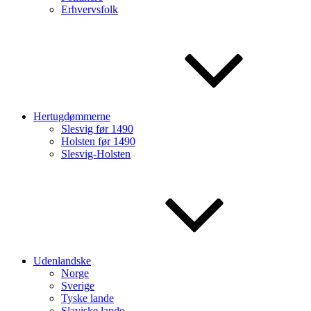
Erhvervsfolk
Hertugdømmerne
Slesvig før 1490
Holsten før 1490
Slesvig-Holsten
Udenlandske
Norge
Sverige
Tyske lande
Slaviske lande