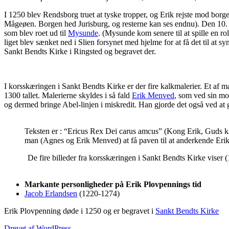
I 1250 blev Rendsborg truet at tyske tropper, og Erik rejste mod bor
Mågeøen. Borgen hed Jurisburg, og resterne kan ses endnu). Den 10. aug
som blev roet ud til
Mysunde
. (Mysunde kom senere til at spille en ro
liget blev sænket ned i Slien forsynet med hjelme for at få det til at syn
Sankt Bendts Kirke i Ringsted og begravet der.
I korsskæringen i Sankt Bendts Kirke er der fire kalkmalerier. Et af ma
1300 tallet. Malerierne skyldes i så fald
Erik Menved
, som ved sin mo
og dermed bringe Abel-linjen i miskredit. Han gjorde det også ved at
Teksten er : “Ericus Rex Dei carus amcus” (Kong Erik, Guds kæ
man (Agnes og Erik Menved) at få paven til at anderkende Erik
De fire billeder fra korsskæringen i Sankt Bendts Kirke viser (1
Markante personligheder på Erik Plovpennings tid
Jacob Erlandsen
(1220-1274)
Erik Plovpenning døde i 1250 og er begravet i
Sankt Bendts Kirke
Drevet af WordPress