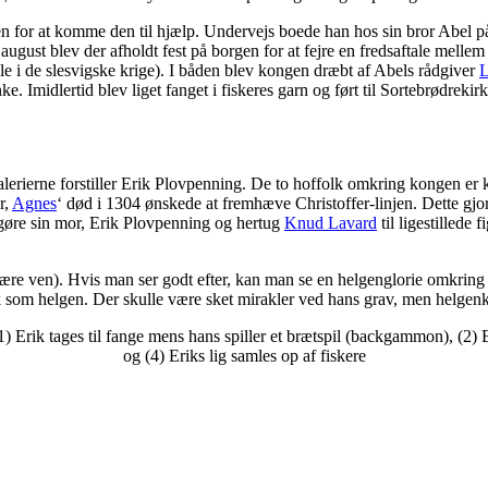
gen for at komme den til hjælp. Undervejs boede han hos sin bror Abel 
ust blev der afholdt fest på borgen for at fejre en fredsaftale mellem 
lle i de slesvigske krige). I båden blev kongen dræbt af Abels rådgiver
ke. Imidlertid blev liget fanget i fiskeres garn og ført til Sortebrødrekir
lerierne forstiller Erik Plovpenning. De to hoffolk omkring kongen er klæ
r,
Agnes
‘ død i 1304 ønskede at fremhæve Christoffer-linjen. Dette gj
 gøre sin mor, Erik Plovpenning og hertug
Knud Lavard
til ligestillede f
re ven). Hvis man ser godt efter, kan man se en helgenglorie omkring E
 som helgen. Der skulle være sket mirakler ved hans grav, men helgen
) Erik tages til fange mens hans spiller et brætspil (backgammon), (2) Er
og (4) Eriks lig samles op af fiskere