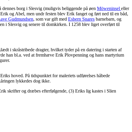
på dennes borg i Slesvig (muligvis beliggende på øen
Möweninsel
eller
Erik og Abel, men undr festen blev Erik fanget og ført ned til en båd,
Lave Gudmundsen
, som var gift med
Esbern Snares
barnebarn, og
ken i Slesvig og senere til domkirken. I 1258 blev liget overført til
dt i skråstribede dragter, hvilket tyder på en datering i starten af
orde han bl.a. ved at fremhæve Erik Plovpenning og hans martyrium
igurer.
riks hoved. På tidspunktet for maleriets udførelses håbede
kåringen lykkedes dog ikke.
ik skrifter og dræbes efterfølgende, (3) Eriks lig kastes i Slien