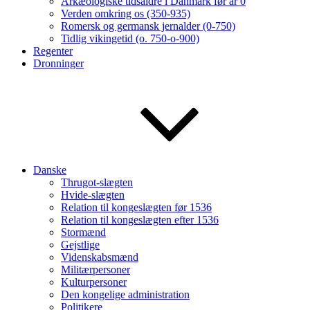
Arkæologiske tidsaldre i Danmark før år 0
Verden omkring os (350-935)
Romersk og germansk jernalder (0-750)
Tidlig vikingetid (o. 750-o-900)
Regenter
Dronninger
Danske
Thrugot-slægten
Hvide-slægten
Relation til kongeslægten før 1536
Relation til kongeslægten efter 1536
Stormænd
Gejstlige
Videnskabsmænd
Militærpersoner
Kulturpersoner
Den kongelige administration
Politikere