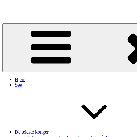
Videre
til
Kongegrave
indhold
Hjem
Søg
De ældste konger