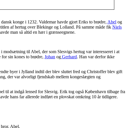
il dansk konge i 1232. Valdemar havde gjort Eriks to brødre,
Abel
og
titlen af hertug over Blekinge og Lolland. På samme måde fik
Niels
 havde man så altid en hær i grænseegnene.
 modsætning til Abel, der som Slesvigs hertug var interesseret i at
 for sin kones to brødre,
Johan
og
Gerhard
. Han var derfor ikke
yer i Jylland indtil der blev sluttet fred og Christoffer blev gift
gang, der var alvorligt fjendskab mellem kongeslægten og
el til at indgå lensed for Slesvig. Erik tog også København tilbage fra
avde hans far allerede indført en plovskat omkring 10 år tidligere.
bror, Abel.