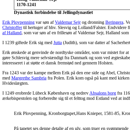
1170-1241
Dynastisk forbindelse til Jellingdynastiet
Erik Plovpenning
var søn af
Valdemar Sejr
og dronning
Beringera
. V
Christoffer
til hertuger af hhv. Slesvig og Lolland/Falster. Endvidere 
af Halland
, som var søn af en frillesøn af Valdemar Sejr, Halland so
I 1239 giftede Erik sig med
Jutta
(Judith), som var datter af Sacherhe
Erik ønskede at genvinde de nordtyske områder, som var mistet for at 
gøre Schlesvig mere selvstændigt fra Danmark og som ved ægteskab
interesseret i at støtte et dansk fremstød ned gennem Holsten.
Fra 1243 var der kampe mellem Erik på den ene side og Abel, Christof
med
Margrethe Sambria
fra Polen. Erik kom også på kant med kirken
Hvideslægten.
I 1249 erobrede Lübeck København og nedrev
Absalons borg
fra 116
ærkebispestolen og forberedte sig til et felttog mod Estland ved at in
Erik Plovpenning, Kronborgtapet,Hans Knieper, 1581-85, Kro
På tapetet ses denne detalje af en ulv, som truer en svømmende