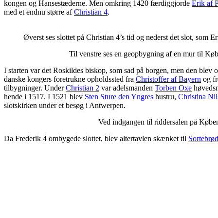
kongen og Hansestæderne. Men omkring 1420 færdiggjorde
Erik af
med et endnu større af
Christian 4
.
Øverst ses slottet på Christian 4’s tid og nederst det slot, som
Til venstre ses en geopbygning af en mur til Købe
I starten var det Roskildes biskop, som sad på borgen, men den blev o
danske kongers foretrukne opholdssted fra
Christoffer af Bayern
og fr
tilbygninger. Under
Christian 2
var adelsmanden
Torben Oxe
høvedsm
hende i 1517. I 1521 blev
Sten Sture den Yngres
hustru,
Christina Ni
slotskirken under et besøg i Antwerpen.
Ved indgangen til riddersalen på Køben
Da Frederik 4 ombygede slottet, blev altertavlen skænket til
Sortebrød