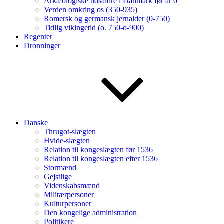
Arkæologiske tidsaldre i Danmark før år 0
Verden omkring os (350-935)
Romersk og germansk jernalder (0-750)
Tidlig vikingetid (o. 750-o-900)
Regenter
Dronninger
Danske
Thrugot-slægten
Hvide-slægten
Relation til kongeslægten før 1536
Relation til kongeslægten efter 1536
Stormænd
Gejstlige
Videnskabsmænd
Militærpersoner
Kulturpersoner
Den kongelige administration
Politikere