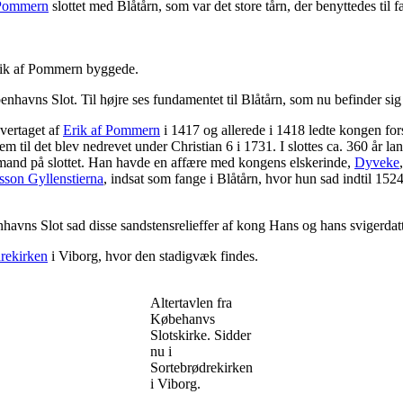
 Pommern
slottet med Blåtårn, som var det store tårn, der benyttedes til 
 Erik af Pommern byggede.
nhavns Slot. Til højre ses fundamentet til Blåtårn, som nu befinder sig 
vertaget af
Erik af Pommern
i 1417 og allerede i 1418 ledte kongen for
em til det blev nedrevet under Christian 6 i 1731. I slottes ca. 360 år l
and på slottet. Han havde en affære med kongens elskerinde,
Dyveke
lsson Gyllenstierna
, indsat som fange i Blåtårn, hvor hun sad indtil 1524
havns Slot sad disse sandstensrelieffer af kong Hans og hans svigerdat
rekirken
i Viborg, hvor den stadigvæk findes.
Altertavlen fra
Købehanvs
Slotskirke. Sidder
nu i
Sortebrødrekirken
i Viborg.