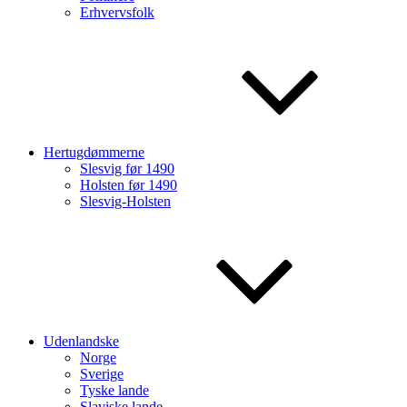
Erhvervsfolk
Hertugdømmerne
Slesvig før 1490
Holsten før 1490
Slesvig-Holsten
Udenlandske
Norge
Sverige
Tyske lande
Slaviske lande