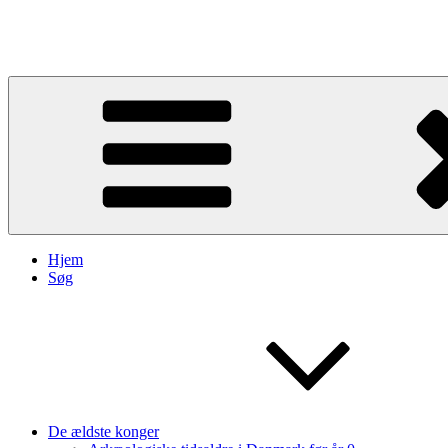
Videre
til
Kongegrave
indhold
Hjem
Søg
De ældste konger