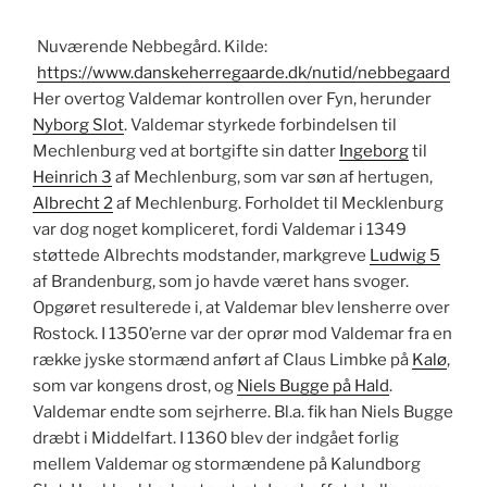
Nuværende Nebbegård. Kilde:
https://www.danskeherregaarde.dk/nutid/nebbegaard
Her overtog Valdemar kontrollen over Fyn, herunder
Nyborg Slot
. Valdemar styrkede forbindelsen til
Mechlenburg ved at bortgifte sin datter
Ingeborg
til
Heinrich 3
af Mechlenburg, som var søn af hertugen,
Albrecht 2
af Mechlenburg. Forholdet til Mecklenburg
var dog noget kompliceret, fordi Valdemar i 1349
støttede Albrechts modstander, markgreve
Ludwig 5
af Brandenburg, som jo havde været hans svoger.
Opgøret resulterede i, at Valdemar blev lensherre over
Rostock. I 1350’erne var der oprør mod Valdemar fra en
række jyske stormænd anført af Claus Limbke på
Kalø
,
som var kongens drost, og
Niels Bugge på Hald
.
Valdemar endte som sejrherre. Bl.a. fik han Niels Bugge
dræbt i Middelfart. I 1360 blev der indgået forlig
mellem Valdemar og stormændene på Kalundborg