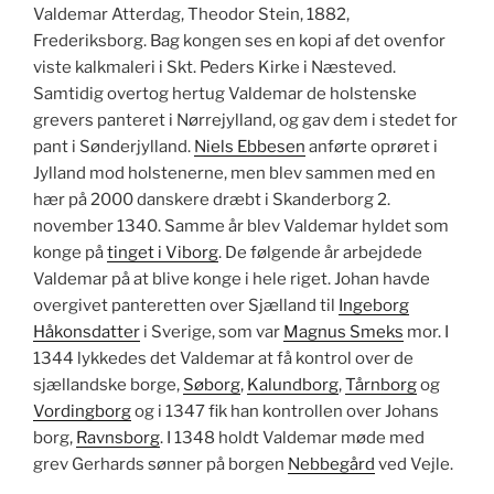
Valdemar Atterdag, Theodor Stein, 1882,
Frederiksborg. Bag kongen ses en kopi af det ovenfor
viste kalkmaleri i Skt. Peders Kirke i Næsteved.
Samtidig overtog hertug Valdemar de holstenske
grevers panteret i Nørrejylland, og gav dem i stedet for
pant i Sønderjylland.
Niels Ebbesen
anførte oprøret i
Jylland mod holstenerne, men blev sammen med en
hær på 2000 danskere dræbt i Skanderborg 2.
november 1340. Samme år blev Valdemar hyldet som
konge på
tinget i Viborg
. De følgende år arbejdede
Valdemar på at blive konge i hele riget. Johan havde
overgivet panteretten over Sjælland til
Ingeborg
Håkonsdatter
i Sverige, som var
Magnus Smeks
mor. I
1344 lykkedes det Valdemar at få kontrol over de
sjællandske borge,
Søborg
,
Kalundborg
,
Tårnborg
og
Vordingborg
og i 1347 fik han kontrollen over Johans
borg,
Ravnsborg
.
I
1348 holdt Valdemar møde med
grev Gerhards sønner på borgen
Nebbegård
ved Vejle.