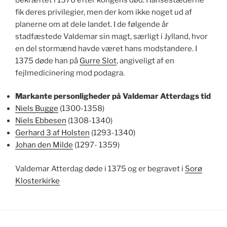
fik deres privilegier, men der kom ikke noget ud af
planerne om at dele landet. I de følgende år
stadfæstede Valdemar sin magt, særligt i Jylland, hvor
en del stormænd havde været hans modstandere. I
1375 døde han på
Gurre Slot
, angiveligt af en
fejlmedicinering mod podagra.
Markante personligheder på Valdemar Atterdags tid
Niels Bugge
(1300-1358)
Niels Ebbesen
(1308-1340)
Gerhard 3 af Holsten
(1293-1340)
Johan den Milde
(1297- 1359)
Valdemar Atterdag døde i 1375 og er begravet i
Sorø
Klosterkirke