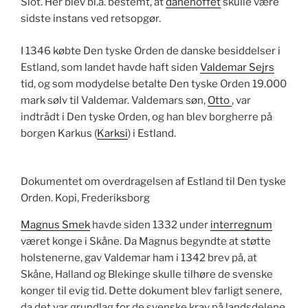
Slot. Her blev bl.a. bestemt, at
danehoffet
skulle være
sidste instans ved retsopgør.
I 1346 købte Den tyske Orden de danske besiddelser i
Estland, som landet havde haft siden
Valdemar Sejrs
tid, og som modydelse betalte Den tyske Orden 19.000
mark sølv til Valdemar. Valdemars søn,
Otto
, var
indtrådt i Den tyske Orden, og han blev borgherre på
borgen Karkus (
Karksi
) i Estland.
Dokumentet om overdragelsen af Estland til Den tyske
Orden. Kopi, Frederiksborg
M
agnus Smek
havde siden 1332 under
interregnum
været konge i Skåne. Da Magnus begyndte at støtte
holstenerne, gav Valdemar ham i 1342 brev på, at
Skåne, Halland og Blekinge skulle tilhøre de svenske
konger til evig tid. Dette dokument blev farligt senere,
da det var grundlag for de svenske krav på landsdelene.