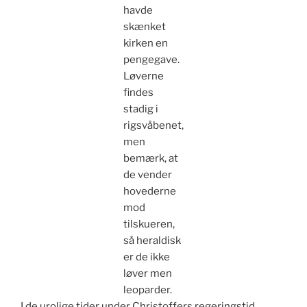
havde
skænket
kirken en
pengegave.
Løverne
findes
stadig i
rigsvåbenet,
men
bemærk, at
de vender
hovederne
mod
tilskueren,
så heraldisk
er de ikke
løver men
leoparder.
I de urolige tider under Christoffers regeringstid