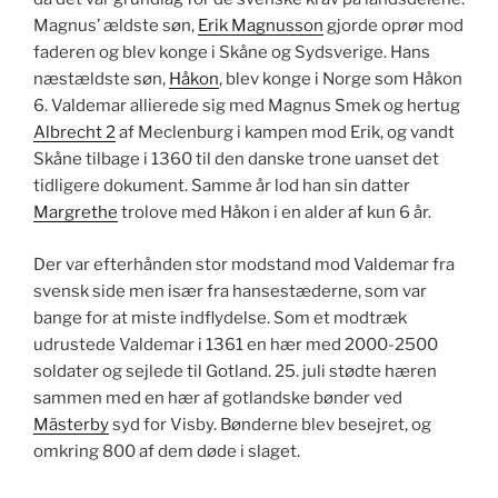
Magnus’ ældste søn,
Erik Magnusson
gjorde oprør mod
faderen og blev konge i Skåne og Sydsverige. Hans
næstældste søn,
Håkon
, blev konge i Norge som Håkon
6. Valdemar allierede sig med Magnus Smek og hertug
Albrecht 2
af Meclenburg i kampen mod Erik, og vandt
Skåne tilbage i 1360 til den danske trone uanset det
tidligere dokument. Samme år lod han sin datter
Margrethe
trolove med Håkon i en alder af kun 6 år.
Der var efterhånden stor modstand mod Valdemar fra
svensk side men især fra hansestæderne, som var
bange for at miste indflydelse.
S
om et modtræk
udrustede Valdemar i 1361 en hær med 2000-2500
soldater og sejlede til Gotland. 25. juli stødte hæren
sammen med en hær af gotlandske bønder ved
Mästerby
syd for Visby. Bønderne blev besejret, og
omkring 800 af dem døde i slaget.