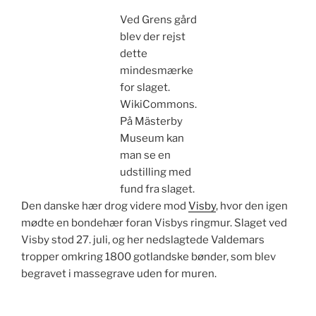
Ved Grens gård
blev der rejst
dette
mindesmærke
for slaget.
WikiCommons.
På Mästerby
Museum kan
man se en
udstilling med
fund fra slaget.
Den danske hær drog videre mod
Visby
, hvor den igen
mødte en bondehær foran Visbys ringmur. Slaget ved
Visby stod 27. juli, og her nedslagtede Valdemars
tropper omkring 1800 gotlandske bønder, som blev
begravet i massegrave uden for muren.