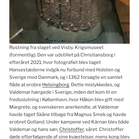
Rustning fra slaget ved Visby. Krigsmuseet
(formentlig). Den var udstillet på Christiansborg i
efteråret 2021, hvor fotografiet blev taget
Hansestæderne indgik nu forbund med Holsten og
Sverige mod Danmark, og i 1362 forsøgte en samlet
flåde at erobre
Helsingborg
. Dette mislykkedes, og
Valdemar hærgede i Sverige, inden det kom til en
fredsslutning i København, hvor Håkon blev gift med
Margrete, og svenskeren anerkendte, at Valdemar
havde taget Skåne tilbage fra Magnus Smek og havde
erobret Gotland. Under kampene ved Kärnan blev både
Valdemar og hans søn,
Christoffer
, såret. Christoffer
døde efterfølgende af sine kvæstelser, mens kong blev