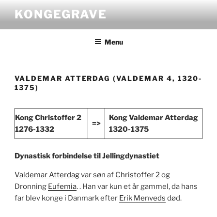
Videre
KONGEGRAVE
til
indhold
Menu
VALDEMAR ATTERDAG (VALDEMAR 4, 1320-
1375)
Kong Christoffer 2
Kong Valdemar Atterdag
=>
1276-1332
1320-1375
Dynastisk forbindelse til Jellingdynastiet
Valdemar Atterdag
var søn af
Christoffer 2
og
Dronning
Eufemia
. . Han var kun et år gammel, da hans
far blev konge i Danmark efter
Erik Menveds
død.