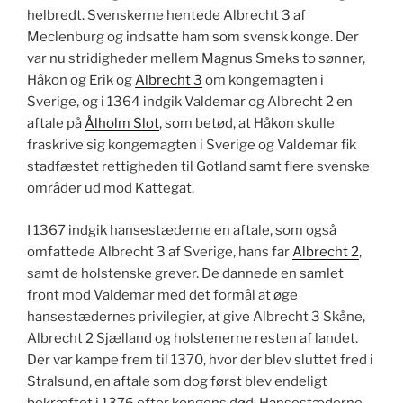
helbredt. Svenskerne hentede Albrecht 3 af
Meclenburg og indsatte ham som svensk konge.
D
er
var nu stridigheder mellem Magnus Smeks to sønner,
Håkon og Erik og
Albrecht 3
om kongemagten i
Sverige, og i 1364 indgik Valdemar og Albrecht 2 en
aftale på
Ålholm Slot
, som betød, at Håkon skulle
fraskrive sig kongemagten i Sverige og Valdemar fik
stadfæstet rettigheden til Gotland samt flere svenske
områder ud mod Kattegat.
I 1367 indgik hansestæderne en aftale, som også
omfattede Albrecht 3 af Sverige, hans far
Albrecht 2
,
samt de holstenske grever. De dannede en samlet
front mod Valdemar med det formål at øge
hansestædernes privilegier, at give Albrecht 3 Skåne,
Albrecht 2 Sjælland og holstenerne resten af landet.
Der var kampe frem til 1370, hvor der blev sluttet fred i
Stralsund, en aftale som dog først blev endeligt
bekræftet i 1376 efter kongens død. Hansestæderne