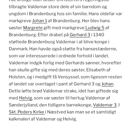
tilbragte Valdemar store dele af sin barndom og
ungdom i Brandenburg hos sin familie. Hans oldefar var
markgreve
Johan 1
af Brandenburg. Her blev hans
søster
Margrete
gift med markgreve
Ludwig 5
af
Brandenburg. Efter drabet på
Gerhard 3
i 1340
støttede Brandenburg Valdemar i at blive konge i
Danmark. Han havde også støtte fra hansestæderne,
som var interesserede i ordnede forhold i landet.
Valdemar indgik forlig med Gerhards sønner, hvorefter
han skulle gifte sig med deres søster, Elisabeth af
Holsten, og i medgift få Vensyssel, som ligesom resten
af landet var overtaget i pant af Gerhard 3 og
Johan
.
D
ette løfte brød Valdemar straks, idet han giftede sig
med
Helvig
, som var søster til hertug Valdemar af
Sønderjylland, den tidligere barnekonge,
Valdemar 3
. I
Skt. Peders Kirke
i Næstved kan man se et samtidigt
kalkmaleri af Valdemar og Helvig.