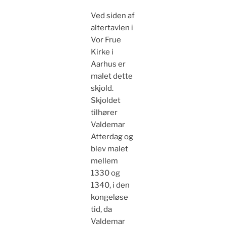
Ved siden af
altertavlen i
Vor Frue
Kirke i
Aarhus er
malet dette
skjold.
Skjoldet
tilhører
Valdemar
Atterdag og
blev malet
mellem
1330 og
1340, i den
kongeløse
tid, da
Valdemar