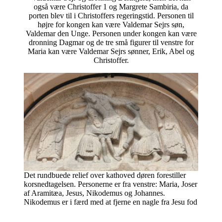
også være Christoffer 1 og Margrete Sambiria, da
porten blev til i Christoffers regeringstid. Personen til
højre for kongen kan være Valdemar Sejrs søn,
Valdemar den Unge. Personen under kongen kan være
dronning Dagmar og de tre små figurer til venstre for
Maria kan være Valdemar Sejrs sønner, Erik, Abel og
Christoffer.
Det rundbuede relief over kathoved døren forestiller
korsnedtagelsen. Personerne er fra venstre: Maria, Joser
af Aramitæa, Jesus, Nikodemus og Johannes.
Nikodemus er i færd med at fjerne en nagle fra Jesu fod