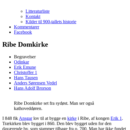
Litteraturliste
Kontakt
Kilder til 900-tallets historie
Kommentarer
Facebook
Ribe Domkirke
Begravelser
Odinkar
Erik Emune
Christoffer 1
Hans Tausen
Anders Sørensen Vedel
Hans Adolf Brorson
Ribe Domkirke set fra sydøst. Man ser også
kathoveddøren.
I 848 fik
Ansgar
lov til at bygge en
kirke
i Ribe, af kongen
Erik 1
.
Trækirken blev bygget i 860. Den blev bygget uden for den
daværende by, som stammer tilbage fra o. 700. Man har ikke fundet