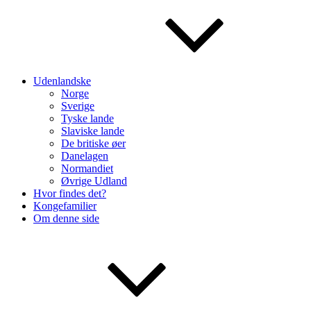
Udenlandske
Norge
Sverige
Tyske lande
Slaviske lande
De britiske øer
Danelagen
Normandiet
Øvrige Udland
Hvor findes det?
Kongefamilier
Om denne side