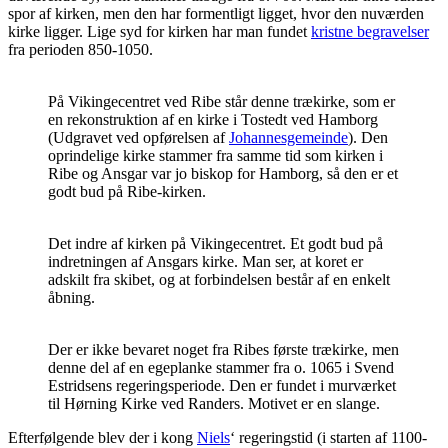
spor af kirken, men den har formentligt ligget, hvor den nuværden
kirke ligger. Lige syd for kirken har man fundet
kristne begravelser
fra perioden 850-1050.
På Vikingecentret ved Ribe står denne trækirke, som er
en rekonstruktion af en kirke i Tostedt ved Hamborg
(Udgravet ved opførelsen af
Johannesgemeinde
). Den
oprindelige kirke stammer fra samme tid som kirken i
Ribe og Ansgar var jo biskop for Hamborg, så den er et
godt bud på Ribe-kirken.
Det indre af kirken på Vikingecentret. Et godt bud på
indretningen af Ansgars kirke. Man ser, at koret er
adskilt fra skibet, og at forbindelsen består af en enkelt
åbning.
Der er ikke bevaret noget fra Ribes første trækirke, men
denne del af en egeplanke stammer fra o. 1065 i Svend
Estridsens regeringsperiode. Den er fundet i murværket
til Hørning Kirke ved Randers. Motivet er en slange.
Efterfølgende blev der i kong
Niels
‘ regeringstid (i starten af 1100-