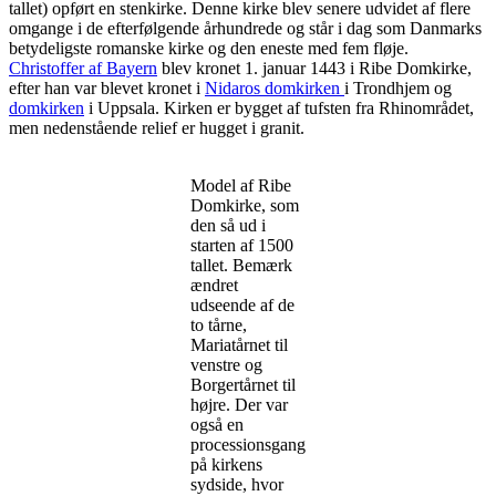
tallet) opført en stenkirke. Denne kirke blev senere udvidet af flere
omgange i de efterfølgende århundrede og står i dag som Danmarks
betydeligste romanske kirke og den eneste med fem fløje.
Christoffer af Bayern
blev kronet 1. januar 1443 i Ribe Domkirke,
efter han var blevet kronet i
Nidaros domkirken
i Trondhjem og
domkirken
i Uppsala. Kirken er bygget af tufsten fra Rhinområdet,
men nedenstående relief er hugget i granit.
Model af Ribe
Domkirke, som
den så ud i
starten af 1500
tallet. Bemærk
ændret
udseende af de
to tårne,
Mariatårnet til
venstre og
Borgertårnet til
højre. Der var
også en
processionsgang
på kirkens
sydside, hvor