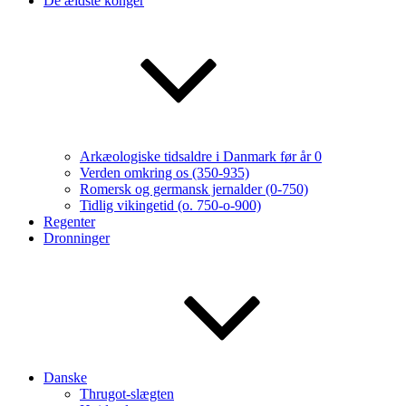
De ældste konger
Arkæologiske tidsaldre i Danmark før år 0
Verden omkring os (350-935)
Romersk og germansk jernalder (0-750)
Tidlig vikingetid (o. 750-o-900)
Regenter
Dronninger
Danske
Thrugot-slægten