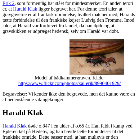
Erik 2
, som formentlig har stået for mindesmærket. En anden terori
er, at
Harald Klak
ligger begravet her. For denne teori taler, at
gravgaverne er af frankisk oprindelse, hvilket matcher med, Haralds
tætte forbindelse til den frankiske kejser Ludvig den Fromme. Imod
taler, at Harald var fordrevet fra landet, da han døde og at
gravskikken er udpræget hedensk, selv om Harald var døbt.
Model af bådkammergraven. Kilde:
https://www.flickr.com/photos/kai-erik/8990401929/
Begravelser: Vi kender ikke den begravede, men det kunne være en
af nedenstående vikingekonger:
Harald Klak
Harald Klak
døde o.847 i en alder af o.65 år. Han faldt i kamp ved
Ejderen tæt på Hedeby, og han havde tætte forbindelser til det
frankiske område. Dette passer med, at han muligvis er den