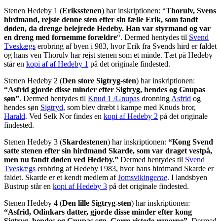
Stenen Hedeby 1 (
Eriksstenen
) har inskriptionen: “
Thorulv, Svens
hirdmand, rejste denne sten efter sin fælle Erik, som fandt
døden, da drenge belejrede Hedeby. Han var styrmand og var
en dreng med fornemme forældre
“. Dermed hentydes til
Svend
Tveskægs
erobring af byen i 983, hvor Erik fra Svends hird er faldet
og hans ven Thorulv har rejst stenen som et minde. Tæt på Hedeby
står en
kopi af af Hedeby 1
på det originale findested.
Stenen Hedeby 2 (
Den store Sigtryg-sten
) har inskriptionen:
“Asfrid gjorde disse minder efter Sigtryg, hendes og Gnupas
søn”
. Dermed hentydes til
Knud 1 /Gnupas
dronning
Asfrid
og
hendes søn
Sigtryd
, som blev dræbt i kampe med Knuds bror,
Harald
. Ved Selk Nor findes en
kopi af Hedeby 2
på det originale
findested.
Stenen Hedeby 3 (
Skardestenen
) har inskriptionen:
“Kong Svend
satte stenen efter sin hirdmand Skarde, som var draget vestpå,
men nu fandt døden ved Hedeby.”
Dermed hentydes til
Svend
Tveskægs
erobring af Hedeby i 983, hvor hans hirdmand Skarde er
faldet. Skarde er et kendt medlem af
Jomsvikinge
rne
. I landsbyen
Bustrup står en
kopi af Hedeby 3
på det originale findested.
Stenen Hedeby 4 (
Den lille Sigtryg-sten
) har inskriptionen:
“Asfrid, Odinkars datter, gjorde disse minder efter kong
Sigtryg, hendes og Gnupas søn. Gorm ristede runerne”
. Dermed