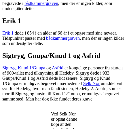
begravede i
bådkammergraven
, men der er ingen kilder, som
understøtter dette.
Erik 1
Erik 1
døde i 854 i en alder af 66 år i et opgør med sine nevøer.
Tidspunktet passer med
bådkammergraven
, men der er ingen kilder
som understøtter dette.
Sigtryg, Gnupa/Knud 1 og Asfrid
Sigtryg, Knud 1/Gnupa
og
Asfrid
er kongelige personer fra starten
af 900-tallet med tilknytning til Hedeby. Sigtryg døde i 933,
Gnupa/Knud 1 og Asfrid døde lidt senere. Sigtryg og Knud
1/Gnupa er muligvis begravet i nærheden af
Selk Nor
umiddelbart
syd for Hedeby, hvor man fandt stenen, Hedeby 2. Asfrid, som er
mor til Sigtryg og hustru til Knud 1/Gnupa, er muligvis begravet
samme sted. Man har dog ikke fundet deres grave.
Ved Selk Nor
er opsat denne
kopi af den