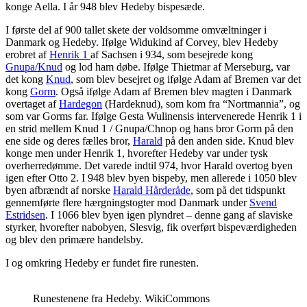
konge Aella. I år 948 blev Hedeby bispesæde.
I første del af 900 tallet skete der voldsomme omvæltninger i
Danmark og Hedeby. Ifølge Widukind af Corvey, blev Hedeby
erobret af
Henrik 1
af Sachsen i 934, som besejrede kong
Gnupa/Knud
og lod ham døbe. Ifølge Thietmar af Merseburg, var
det kong
Knud
, som blev besejret og ifølge Adam af Bremen var det
kong
Gorm
. Også ifølge Adam af Bremen blev magten i Danmark
overtaget af
Hardegon
(Hardeknud), som kom fra “Nortmannia”, og
som var Gorms far. Ifølge Gesta Wulinensis intervenerede Henrik 1 i
en strid mellem Knud 1 / Gnupa/Chnop og hans bror Gorm på den
ene side og deres fælles bror,
Harald
på den anden side. Knud blev
konge men under Henrik 1, hvorefter Hedeby var under tysk
overherredømme. Det varede indtil 974, hvor Harald overtog byen
igen efter Otto 2. I 948 blev byen bispeby, men allerede i 1050 blev
byen afbrændt af norske
Harald Hårderåde
, som på det tidspunkt
gennemførte flere hærgningstogter mod Danmark under
Svend
Estridsen
. I 1066 blev byen igen plyndret – denne gang af slaviske
styrker, hvorefter nabobyen, Slesvig, fik overført bispeværdigheden
og blev den primære handelsby.
I
og omkring Hedeby er fundet fire runesten.
Runestenene fra Hedeby. WikiCommons