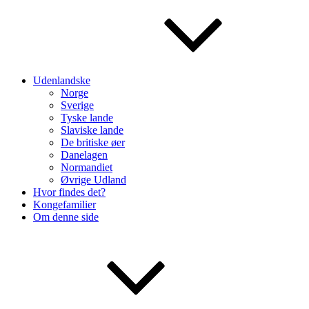
Udenlandske
Norge
Sverige
Tyske lande
Slaviske lande
De britiske øer
Danelagen
Normandiet
Øvrige Udland
Hvor findes det?
Kongefamilier
Om denne side