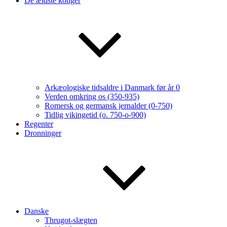
De ældste konger
Arkæologiske tidsaldre i Danmark før år 0
Verden omkring os (350-935)
Romersk og germansk jernalder (0-750)
Tidlig vikingetid (o. 750-o-900)
Regenter
Dronninger
Danske
Thrugot-slægten